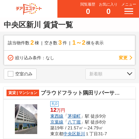
閲覧履歴
お気に入り
メニュー
0
0
中央区新川 賃貸一覧
2
3
1～2
該当物件数
棟
空き数
件
棟を表示
変更
絞り込み条件：
なし
空室のみ
プラウドフラット隅田リバーサイド
賃貸 | マンション
礼0
12
万円
東西線
「
茅場町
」駅 徒歩9分
京葉線
「
八丁堀
」駅 徒歩8分
築19年 / 21.57㎡～24.79㎡
東京都
中央区
新川
１丁目31-7