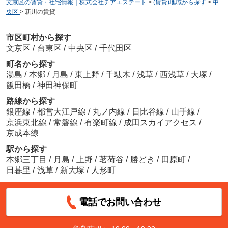
文京区の賃貸・社宅情報｜株式会社チアエステート
>
(賃貸)地域から探す
>
中
央区
>
新川の賃貸
市区町村から探す
文京区
/
台東区
/
中央区
/
千代田区
町名から探す
湯島
/
本郷
/
月島
/
東上野
/
千駄木
/
浅草
/
西浅草
/
大塚
/
飯田橋
/
神田神保町
路線から探す
銀座線
/
都営大江戸線
/
丸ノ内線
/
日比谷線
/
山手線
/
京浜東北線
/
常磐線
/
有楽町線
/
成田スカイアクセス
/
京成本線
駅から探す
本郷三丁目
/
月島
/
上野
/
茗荷谷
/
勝どき
/
田原町
/
日暮里
/
浅草
/
新大塚
/
人形町
電話でお問い合わせ