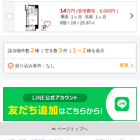
にアクセスできる物件です。マンション...
14
万
円
(管理費等：6,000円 )
1ヶ月
1ヶ月
敷金
礼金
8階 / 1R / 25.87㎡
2
3
1～2
該当物件数
棟
空き数
件
棟を表示
変更
絞り込み条件：
なし
ページトップへ