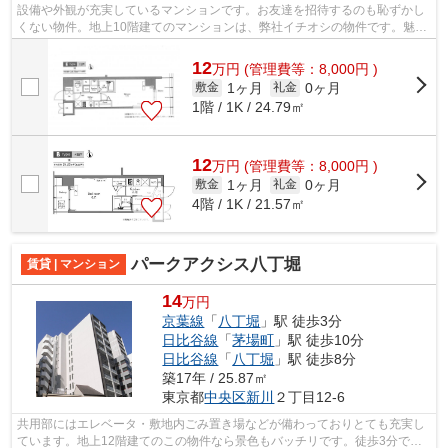
設備や外観が充実しているマンションです。お友達を招待するのも恥ずかし
くない物件。地上10階建てのマンションは、弊社イチオシの物件です。魅力
的な駅近の物件で、駅まで徒歩9分です...
12
万
円
(管理費等：8,000円 )
1ヶ月
0ヶ月
敷金
礼金
1階 / 1K / 24.79㎡
12
万
円
(管理費等：8,000円 )
1ヶ月
0ヶ月
敷金
礼金
4階 / 1K / 21.57㎡
パークアクシス八丁堀
賃貸 | マンション
14
万円
京葉線
「
八丁堀
」駅 徒歩3分
日比谷線
「
茅場町
」駅 徒歩10分
日比谷線
「
八丁堀
」駅 徒歩8分
築17年 / 25.87㎡
東京都
中央区
新川
２丁目12-6
共用部にはエレベータ・敷地内ごみ置き場などが備わっておりとても充実し
ています。地上12階建てのこの物件なら景色もバッチリです。徒歩3分で駅