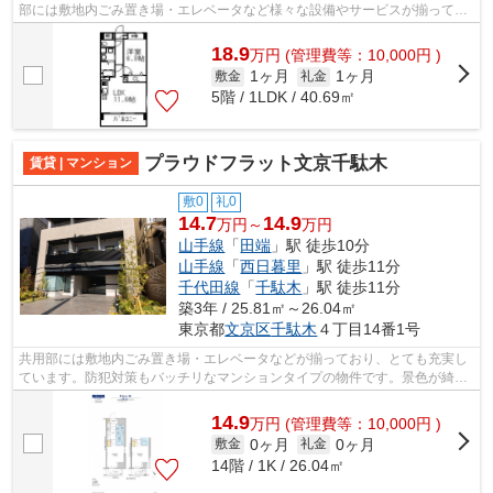
部には敷地内ごみ置き場・エレベータなど様々な設備やサービスが揃ってい
るので便利です。外装もおしゃれで快...
18.9
万
円
(管理費等：10,000円 )
1ヶ月
1ヶ月
敷金
礼金
5階 / 1LDK / 40.69㎡
プラウドフラット文京千駄木
賃貸 | マンション
敷0
礼0
14.7
14.9
万円～
万円
山手線
「
田端
」駅 徒歩10分
山手線
「
西日暮里
」駅 徒歩11分
千代田線
「
千駄木
」駅 徒歩11分
築3年 / 25.81㎡～26.04㎡
東京都
文京区
千駄木
４丁目14番1号
共用部には敷地内ごみ置き場・エレベータなどが揃っており、とても充実し
ています。防犯対策もバッチリなマンションタイプの物件です。景色が綺麗
で住み心地の良い15階建て物件。電車...
14.9
万
円
(管理費等：10,000円 )
0ヶ月
0ヶ月
敷金
礼金
14階 / 1K / 26.04㎡