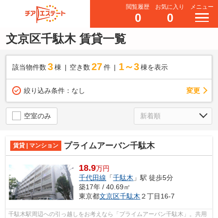
閲覧履歴
お気に入り
メニュー
0
0
文京区千駄木 賃貸一覧
3
27
1～3
該当物件数
棟
空き数
件
棟を表示
変更
絞り込み条件：
なし
空室のみ
プライムアーバン千駄木
賃貸 | マンション
18.9
万円
千代田線
「
千駄木
」駅 徒歩5分
築17年 / 40.69㎡
東京都
文京区
千駄木
２丁目16-7
千駄木駅周辺への引っ越しをお考えなら「プライムアーバン千駄木」。共用