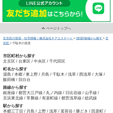
ページトップへ
文京区の賃貸・社宅情報｜株式会社チアエステート
>
(賃貸)地域から探す
>
文
京区
>
千駄木の賃貸
市区町村から探す
文京区
/
台東区
/
中央区
/
千代田区
町名から探す
湯島
/
本郷
/
東上野
/
月島
/
千駄木
/
浅草
/
西浅草
/
大塚
/
飯田橋
/
目白台
路線から探す
銀座線
/
都営大江戸線
/
丸ノ内線
/
日比谷線
/
山手線
/
京浜東北線
/
常磐線
/
有楽町線
/
都営浅草線
/
総武線
駅から探す
本郷三丁目
/
月島
/
上野
/
浅草
/
茗荷谷
/
勝どき
/
田原町
/