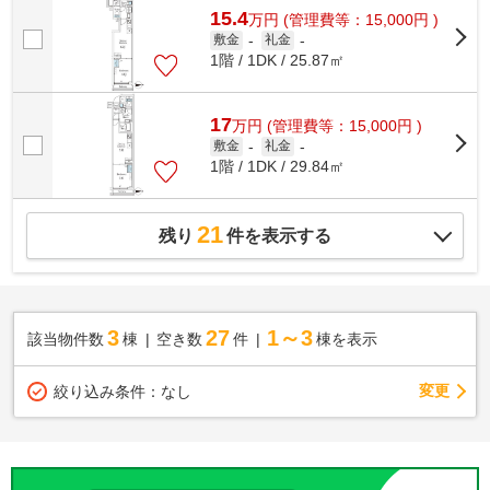
15.4
万
円
(管理費等：15,000円 )
敷金
-
礼金
-
1階 / 1DK / 25.87㎡
17
万
円
(管理費等：15,000円 )
敷金
-
礼金
-
1階 / 1DK / 29.84㎡
21
残り
件を表示する
3
27
1～3
該当物件数
棟
空き数
件
棟を表示
変更
絞り込み条件：
なし