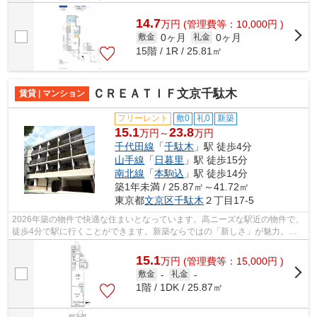
14.7
万
円
(管理費等：10,000円 )
0ヶ月
0ヶ月
敷金
礼金
15階 / 1R / 25.81㎡
ＣＲＥＡＴＩＦ文京千駄木
賃貸 | マンション
フリーレント
敷0
礼0
新築
15.1
23.8
万円～
万円
千代田線
「
千駄木
」駅 徒歩4分
山手線
「
日暮里
」駅 徒歩15分
南北線
「
本駒込
」駅 徒歩14分
築1年未満 / 25.87㎡～41.72㎡
東京都
文京区
千駄木
２丁目17-5
2026年築の物件で快適な住まいとなっています。高ニーズな駅近の物件で、
徒歩4分で駅に行くことができます。新築ならではの「新しさ」が魅力。新
築マンションです。次の住まいを、文京...
15.1
万
円
(管理費等：15,000円 )
敷金
-
礼金
-
1階 / 1DK / 25.87㎡