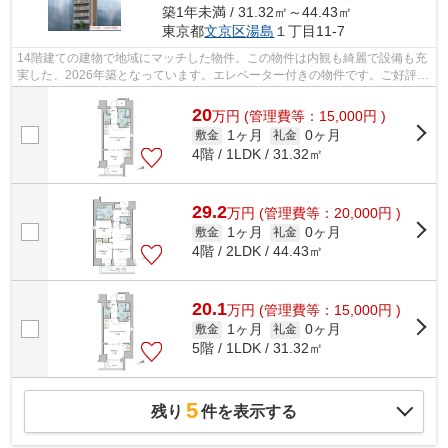
築1年未満 / 31.32㎡～44.43㎡
東京都
文京区
湯島
１丁目11-7
14階建ての建物で地域にマッチした物件。この物件は内観も綺麗で設備も充
実した、2026年築となっています。エレベーター付きの物件です。ご好評の
新築物件、おすすめです。お部屋探し...
20
万
円
(管理費等：15,000円 )
1ヶ月
0ヶ月
敷金
礼金
4階 / 1LDK / 31.32㎡
29.2
万
円
(管理費等：20,000円 )
1ヶ月
0ヶ月
敷金
礼金
4階 / 2LDK / 44.43㎡
20.1
万
円
(管理費等：15,000円 )
1ヶ月
0ヶ月
敷金
礼金
5階 / 1LDK / 31.32㎡
5
残り
件を表示する