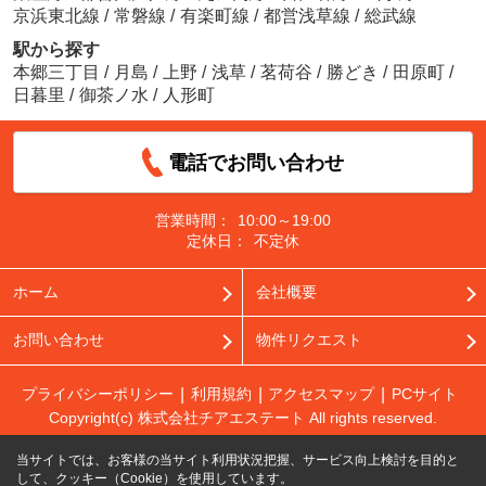
京浜東北線
/
常磐線
/
有楽町線
/
都営浅草線
/
総武線
駅から探す
本郷三丁目
/
月島
/
上野
/
浅草
/
茗荷谷
/
勝どき
/
田原町
/
日暮里
/
御茶ノ水
/
人形町
電話でお問い合わせ
営業時間：
10:00～19:00
定休日：
不定休
ホーム
会社概要
お問い合わせ
物件リクエスト
プライバシーポリシー
利用規約
アクセスマップ
PCサイト
Copyright(c) 株式会社チアエステート All rights reserved.
当サイトでは、お客様の当サイト利用状況把握、サービス向上検討を目的と
して、クッキー（Cookie）を使用しています。