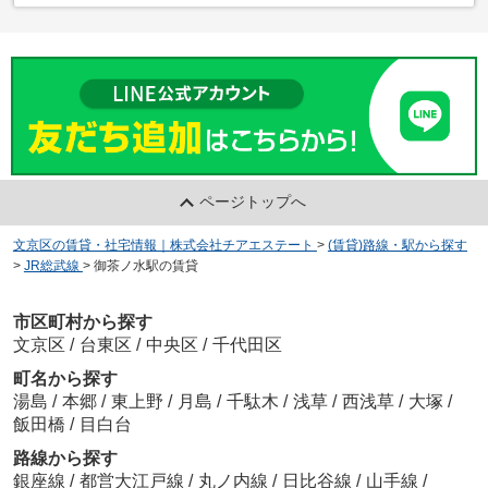
ページトップへ
文京区の賃貸・社宅情報｜株式会社チアエステート
>
(賃貸)路線・駅から探す
>
JR総武線
>
御茶ノ水駅の賃貸
市区町村から探す
文京区
/
台東区
/
中央区
/
千代田区
町名から探す
湯島
/
本郷
/
東上野
/
月島
/
千駄木
/
浅草
/
西浅草
/
大塚
/
飯田橋
/
目白台
路線から探す
銀座線
/
都営大江戸線
/
丸ノ内線
/
日比谷線
/
山手線
/