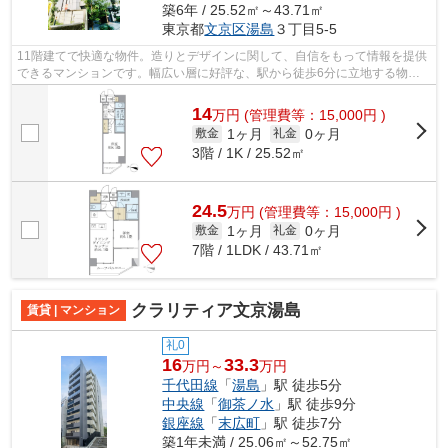
築6年 / 25.52㎡～43.71㎡
東京都
文京区
湯島
３丁目5-5
11階建てで快適な物件。造りとデザインに関して、自信をもって情報を提供
できるマンションです。幅広い層に好評な、駅から徒歩6分に立地する物件
です。こちらの物件にはエレベーターが...
14
万
円
(管理費等：15,000円 )
1ヶ月
0ヶ月
敷金
礼金
3階 / 1K / 25.52㎡
24.5
万
円
(管理費等：15,000円 )
1ヶ月
0ヶ月
敷金
礼金
7階 / 1LDK / 43.71㎡
クラリティア文京湯島
賃貸 | マンション
礼0
16
33.3
万円～
万円
千代田線
「
湯島
」駅 徒歩5分
中央線
「
御茶ノ水
」駅 徒歩9分
銀座線
「
末広町
」駅 徒歩7分
築1年未満 / 25.06㎡～52.75㎡