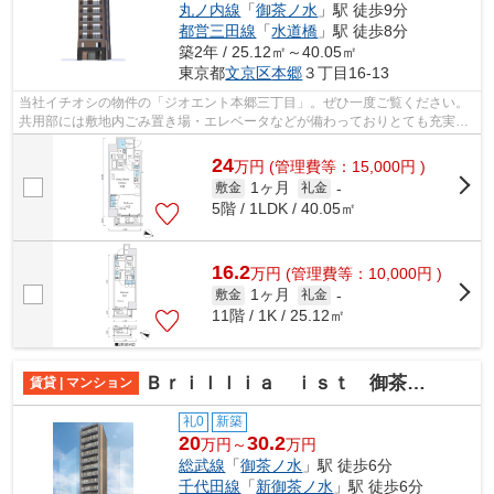
丸ノ内線
「
御茶ノ水
」駅 徒歩9分
都営三田線
「
水道橋
」駅 徒歩8分
築2年 / 25.12㎡～40.05㎡
東京都
文京区
本郷
３丁目16-13
当社イチオシの物件の「ジオエント本郷三丁目」。ぜひ一度ご覧ください。
共用部には敷地内ごみ置き場・エレベータなどが備わっておりとても充実し
ています。新築マンションです。素敵...
24
万
円
(管理費等：15,000円 )
1ヶ月
敷金
礼金
-
5階 / 1LDK / 40.05㎡
16.2
万
円
(管理費等：10,000円 )
1ヶ月
敷金
礼金
-
11階 / 1K / 25.12㎡
Ｂｒｉｌｌｉａ ｉｓｔ 御茶ノ水
賃貸 | マンション
礼0
新築
20
30.2
万円～
万円
総武線
「
御茶ノ水
」駅 徒歩6分
千代田線
「
新御茶ノ水
」駅 徒歩6分