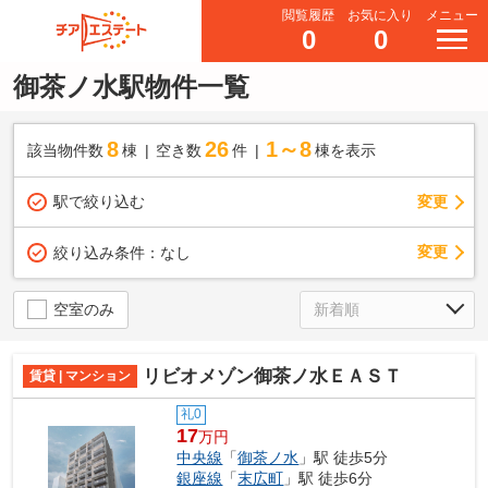
閲覧履歴
お気に入り
メニュー
0
0
御茶ノ水駅物件一覧
8
26
1～8
該当物件数
棟
空き数
件
棟を表示
駅で絞り込む
変更
変更
絞り込み条件：
なし
空室のみ
リビオメゾン御茶ノ水ＥＡＳＴ
賃貸 | マンション
礼0
17
万円
中央線
「
御茶ノ水
」駅 徒歩5分
銀座線
「
末広町
」駅 徒歩6分