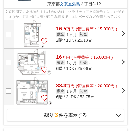
東京都
文京区
湯島
３丁目5-12
文京区周辺にある物件をお求めの方は「クラリティア文京湯島」はいかがで
しょうか。共用部には敷地内ごみ置き場・エレベータなどが備わっておりと
ても充実しています。周辺には、徒歩5...
16.5
万
円
(管理費等：15,000円 )
1ヶ月
敷金
礼金
-
2階 / 1DK / 25.13㎡
16
万
円
(管理費等：15,000円 )
1ヶ月
敷金
礼金
-
6階 / 1DK / 25.06㎡
33.3
万
円
(管理費等：20,000円 )
1ヶ月
敷金
礼金
-
6階 / 2LDK / 52.75㎡
3
残り
件を表示する