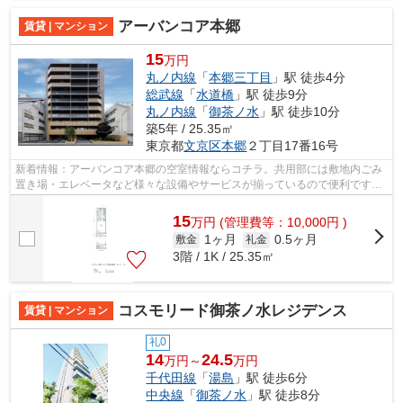
アーバンコア本郷
賃貸 | マンション
15
万円
丸ノ内線
「
本郷三丁目
」駅 徒歩4分
総武線
「
水道橋
」駅 徒歩9分
丸ノ内線
「
御茶ノ水
」駅 徒歩10分
築5年 / 25.35㎡
東京都
文京区
本郷
２丁目17番16号
新着情報：アーバンコア本郷の空室情報ならコチラ。共用部には敷地内ごみ
置き場・エレベータなど様々な設備やサービスが揃っているので便利です。
ご紹介するのは2021年1月竣工・築5年...
15
万
円
(管理費等：10,000円 )
1ヶ月
0.5ヶ月
敷金
礼金
3階 / 1K / 25.35㎡
コスモリード御茶ノ水レジデンス
賃貸 | マンション
礼0
14
24.5
万円～
万円
千代田線
「
湯島
」駅 徒歩6分
中央線
「
御茶ノ水
」駅 徒歩8分