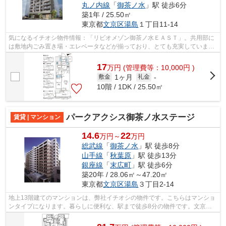
丸ノ内線
「
御茶ノ水
」駅 徒歩6分
築1年 / 25.50㎡
東京都
文京区
湯島
１丁目11-14
気になるイチオシ物件情報：「リビオメゾン御茶ノ水ＥＡＳＴ」。共用部に
は敷地内ごみ置き場・エレベータなどが揃っており、とても充実していま
す。弊社では御茶ノ水駅周辺の物件を取...
17
万
円
(管理費等：10,000円 )
1ヶ月
敷金
礼金
-
10階 / 1DK / 25.50㎡
パークアクシス御茶ノ水ステージ
賃貸 | マンション
14.6
22
万円～
万円
総武線
「
御茶ノ水
」駅 徒歩8分
山手線
「
秋葉原
」駅 徒歩13分
銀座線
「
末広町
」駅 徒歩6分
築20年 / 28.06㎡～47.20㎡
東京都
文京区
湯島
３丁目2-14
地上13階建てのマンションは、弊社イチオシの物件です。こちらはマンショ
ンタイプになります。暮らしに便利な、駅まで徒歩8分の物件です。文京区
エリアの、ご希望の多い御茶ノ水周辺の...