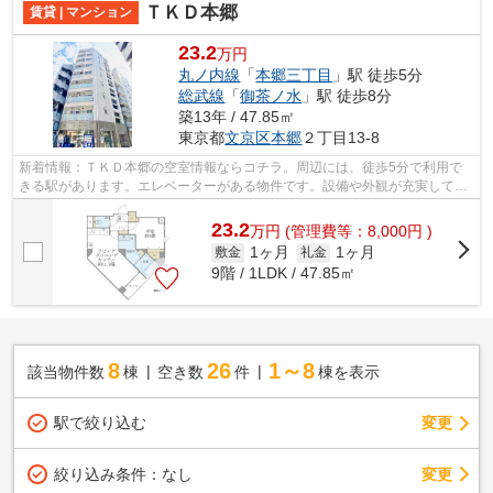
ＴＫＤ本郷
賃貸 | マンション
23.2
万円
丸ノ内線
「
本郷三丁目
」駅 徒歩5分
総武線
「
御茶ノ水
」駅 徒歩8分
築13年 / 47.85㎡
東京都
文京区
本郷
２丁目13-8
新着情報：ＴＫＤ本郷の空室情報ならコチラ。周辺には、徒歩5分で利用で
きる駅があります。エレベーターがある物件です。設備や外観が充実してい
るマンションです。お友達を招待するの...
23.2
万
円
(管理費等：8,000円 )
1ヶ月
1ヶ月
敷金
礼金
9階 / 1LDK / 47.85㎡
8
26
1～8
該当物件数
棟
空き数
件
棟を表示
駅で絞り込む
変更
変更
絞り込み条件：
なし