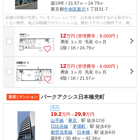
築19年 / 21.57㎡～24.79㎡
東京都
中央区
新川
１丁目31-7
設備や外観が充実しているマンションです。お友達を招待するのも恥ずかし
くない物件。地上10階建てのマンションは、弊社イチオシの物件です。魅力
的な駅近の物件で、駅まで徒歩9分です...
12
万
円
(管理費等：8,000円 )
1ヶ月
0ヶ月
敷金
礼金
1階 / 1K / 24.79㎡
12
万
円
(管理費等：8,000円 )
1ヶ月
0ヶ月
敷金
礼金
4階 / 1K / 21.57㎡
パークアクシス日本橋兜町
賃貸 | マンション
礼0
19.2
29.9
万円～
万円
山手線
「
東京
」駅 徒歩12分
日比谷線
「
茅場町
」駅 徒歩4分
都営浅草線
「
日本橋
」駅 徒歩6分
築9年 / 30.48㎡～42.34㎡