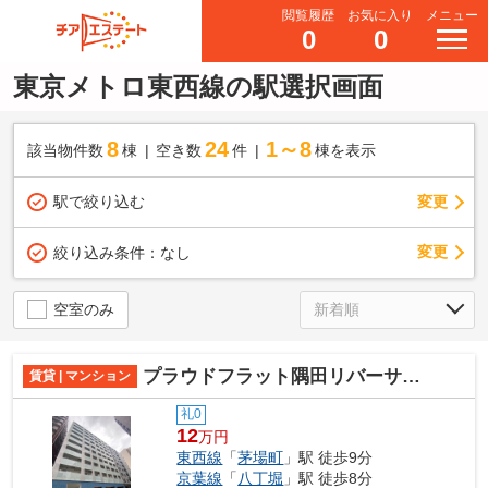
閲覧履歴
お気に入り
メニュー
0
0
東京メトロ東西線の駅選択画面
8
24
1～8
該当物件数
棟
空き数
件
棟を表示
駅で絞り込む
変更
変更
絞り込み条件：
なし
空室のみ
プラウドフラット隅田リバーサイド
賃貸 | マンション
礼0
12
万円
東西線
「
茅場町
」駅 徒歩9分
京葉線
「
八丁堀
」駅 徒歩8分