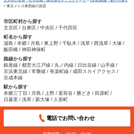
文京区の賃貸・社宅情報｜株式会社チアエステート
>
(賃貸)路線・駅から探す
>
東京メトロ東西線の賃貸
市区町村から探す
文京区
/
台東区
/
中央区
/
千代田区
町名から探す
湯島
/
本郷
/
月島
/
東上野
/
千駄木
/
浅草
/
西浅草
/
大塚
/
飯田橋
/
神田神保町
路線から探す
銀座線
/
都営大江戸線
/
丸ノ内線
/
日比谷線
/
山手線
/
京浜東北線
/
常磐線
/
有楽町線
/
成田スカイアクセス
/
京成本線
駅から探す
本郷三丁目
/
月島
/
上野
/
茗荷谷
/
勝どき
/
田原町
/
日暮里
/
浅草
/
新大塚
/
人形町
電話でお問い合わせ
営業時間：
10:00～19:00