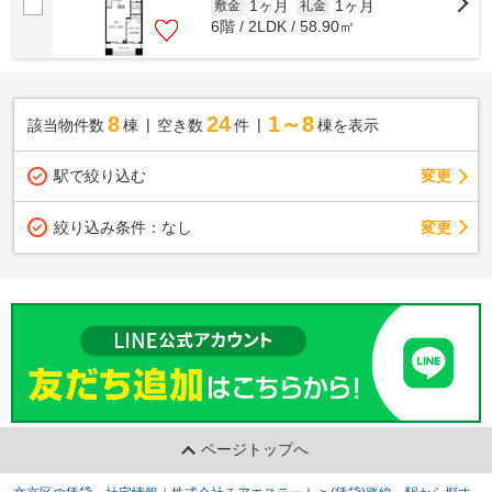
1ヶ月
1ヶ月
敷金
礼金
6階 / 2LDK / 58.90㎡
8
24
1～8
該当物件数
棟
空き数
件
棟を表示
駅で絞り込む
変更
変更
絞り込み条件：
なし
ページトップへ