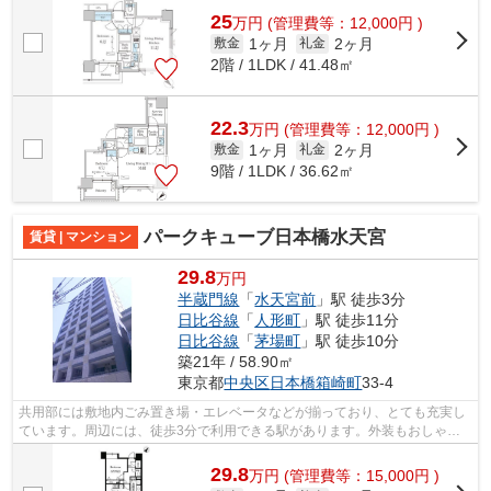
25
万
円
(管理費等：12,000円 )
1ヶ月
2ヶ月
敷金
礼金
2階 / 1LDK / 41.48㎡
22.3
万
円
(管理費等：12,000円 )
1ヶ月
2ヶ月
敷金
礼金
9階 / 1LDK / 36.62㎡
パークキューブ日本橋水天宮
賃貸 | マンション
29.8
万円
半蔵門線
「
水天宮前
」駅 徒歩3分
日比谷線
「
人形町
」駅 徒歩11分
日比谷線
「
茅場町
」駅 徒歩10分
築21年 / 58.90㎡
東京都
中央区
日本橋箱崎町
33-4
共用部には敷地内ごみ置き場・エレベータなどが揃っており、とても充実し
ています。周辺には、徒歩3分で利用できる駅があります。外装もおしゃれ
で快適な生活をおくることができるマン...
29.8
万
円
(管理費等：15,000円 )