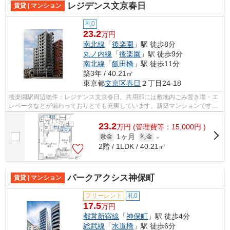
レジデンス文京春日
賃貸 | マンション
礼0
23.2
万円
南北線
「
後楽園
」駅 徒歩8分
丸ノ内線
「
後楽園
」駅 徒歩9分
南北線
「
飯田橋
」駅 徒歩11分
築3年 / 40.21㎡
東京都
文京区
春日
２丁目24-18
後楽園駅周辺物件：レジデンス文京春日。共用部には敷地内ごみ置き場・エ
レベータなどが備わっておりとても充実しています。新築マンションです。
14階建ての物件となっています。この...
23.2
万
円
(管理費等：15,000円 )
1ヶ月
敷金
礼金
-
2階 / 1LDK / 40.21㎡
パークアクシス神保町
賃貸 | マンション
フリーレント
礼0
17.5
万円
都営新宿線
「
神保町
」駅 徒歩4分
総武線
「
水道橋
」駅 徒歩6分