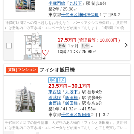
半蔵門線
「
九段下
」駅 徒歩9分
築2年 / 25.98㎡
東京都
千代田区
神田神保町
１丁目56-2
神保町駅周辺への引っ越しをお考えなら「パークアクシス神保町」。共用部
には敷地内ごみ置き場・エレベータなどが揃っております。14階建ての物件
となっています。駅まで徒歩4分の位置...
17.5
万
円
(管理費等：10,000円 )
1ヶ月
敷金
礼金
-
10階 / 1DK / 25.98㎡
フィシオ飯田橋
賃貸 | マンション
敷0
礼0
23.5
30.1
万円～
万円
東西線
「
九段下
」駅 徒歩4分
総武線
「
飯田橋
」駅 徒歩9分
東西線
「
飯田橋
」駅 徒歩6分
築1年 / 41.32㎡～41.53㎡
東京都
千代田区
飯田橋
２丁目3-7
千代田区近辺での物件情報：大好評のあの物件「フィシオ飯田橋」。共用部
には敷地内ごみ置き場・エレベータなどが揃っており、とても充実していま
す。キレイな設備がそろった築浅のお...