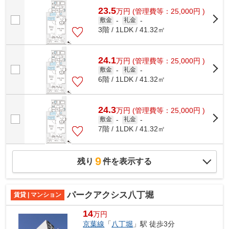
23.5
万
円
(管理費等：25,000円 )
敷金
-
礼金
-
3階 / 1LDK / 41.32㎡
24.1
万
円
(管理費等：25,000円 )
敷金
-
礼金
-
6階 / 1LDK / 41.32㎡
24.3
万
円
(管理費等：25,000円 )
敷金
-
礼金
-
7階 / 1LDK / 41.32㎡
9
残り
件を表示する
パークアクシス八丁堀
賃貸 | マンション
14
万円
京葉線
「
八丁堀
」駅 徒歩3分