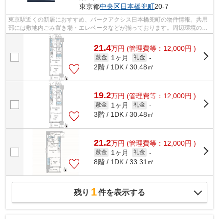
東京都
中央区
日本橋兜町
20-7
東京駅近くの新居におすすめ、パークアクシス日本橋兜町の物件情報。共用
部には敷地内ごみ置き場・エレベータなどが揃っております。周辺環境の良
い10階建ての建物です。駅まで徒歩12...
21.4
万
円
(管理費等：12,000円 )
1ヶ月
敷金
礼金
-
2階 / 1DK / 30.48㎡
19.2
万
円
(管理費等：12,000円 )
1ヶ月
敷金
礼金
-
3階 / 1DK / 30.48㎡
21.2
万
円
(管理費等：12,000円 )
1ヶ月
敷金
礼金
-
8階 / 1DK / 33.31㎡
1
残り
件を表示する