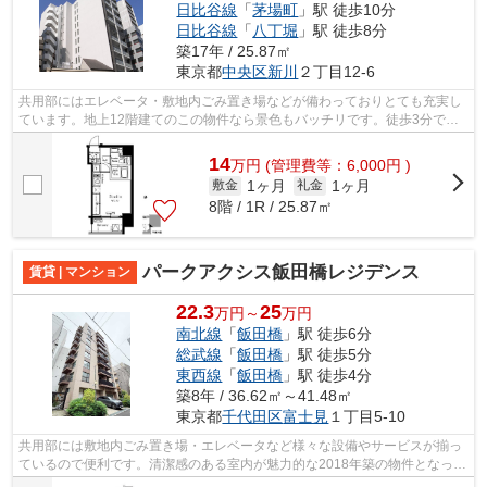
日比谷線
「
茅場町
」駅 徒歩10分
日比谷線
「
八丁堀
」駅 徒歩8分
築17年 / 25.87㎡
東京都
中央区
新川
２丁目12-6
共用部にはエレベータ・敷地内ごみ置き場などが備わっておりとても充実し
ています。地上12階建てのこの物件なら景色もバッチリです。徒歩3分で駅
にアクセスできる物件です。マンション...
14
万
円
(管理費等：6,000円 )
1ヶ月
1ヶ月
敷金
礼金
8階 / 1R / 25.87㎡
パークアクシス飯田橋レジデンス
賃貸 | マンション
22.3
25
万円～
万円
南北線
「
飯田橋
」駅 徒歩6分
総武線
「
飯田橋
」駅 徒歩5分
東西線
「
飯田橋
」駅 徒歩4分
築8年 / 36.62㎡～41.48㎡
東京都
千代田区
富士見
１丁目5-10
共用部には敷地内ごみ置き場・エレベータなど様々な設備やサービスが揃っ
ているので便利です。清潔感のある室内が魅力的な2018年築の物件となって
おり、一押しです。好評の駅近物件と...