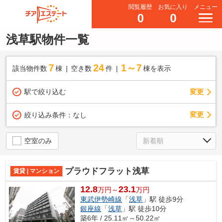
閲覧履歴
お気に入り
メニュー
0
0
浅草駅物件一覧
7
24
1～7
該当物件数
棟
空き数
件
棟を表示
駅で絞り込む
変更
変更
絞り込み条件：
なし
空室のみ
プラウドフラット浅草
賃貸 | マンション
12.8
23.1
万円～
万円
東武伊勢崎線
「
浅草
」駅 徒歩9分
銀座線
「
浅草
」駅 徒歩10分
築6年 / 25.11㎡～50.22㎡