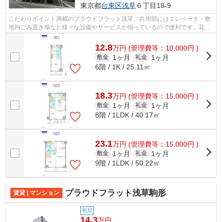
東京都
台東区
浅草
６丁目18-9
こだわりポイント満載のプラウドフラット浅草。共用部にはエレベータ・敷
地内ごみ置き場など様々な設備やサービスが揃っているので便利です。花火
が好きな方におすすめの、自宅から花...
12.8
万
円
(管理費等：10,000円 )
1ヶ月
1ヶ月
敷金
礼金
6階 / 1K / 25.11㎡
18.3
万
円
(管理費等：15,000円 )
1ヶ月
1ヶ月
敷金
礼金
8階 / 1LDK / 40.17㎡
23.1
万
円
(管理費等：15,000円 )
1ヶ月
1ヶ月
敷金
礼金
9階 / 1LDK / 50.22㎡
プラウドフラット浅草駒形
賃貸 | マンション
礼0
14.3
万円