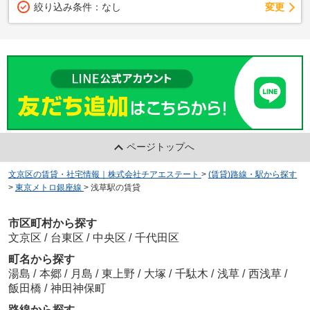
変更
絞り込み条件：
なし
ページトップへ
文京区の賃貸・社宅情報｜株式会社チアエステート
>
(賃貸)路線・駅から探す
>
東京メトロ銀座線
>
浅草駅の賃貸
市区町村から探す
文京区
/
台東区
/
中央区
/
千代田区
町名から探す
湯島
/
本郷
/
月島
/
東上野
/
大塚
/
千駄木
/
浅草
/
西浅草
/
飯田橋
/
神田神保町
路線から探す