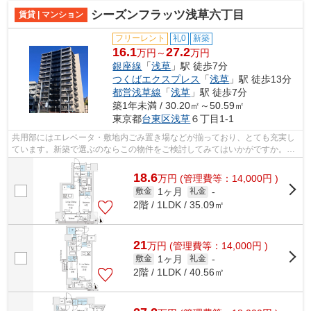
シーズンフラッツ浅草六丁目
賃貸 | マンション
フリーレント
礼0
新築
16.1
27.2
万円～
万円
銀座線
「
浅草
」駅 徒歩7分
つくばエクスプレス
「
浅草
」駅 徒歩13分
都営浅草線
「
浅草
」駅 徒歩7分
築1年未満 / 30.20㎡～50.59㎡
東京都
台東区
浅草
６丁目1-1
共用部にはエレベータ・敷地内ごみ置き場などが揃っており、とても充実し
ています。新築で選ぶのならこの物件をご検討してみてはいかがですか。新
築にしかない魅力があります。素敵な...
18.6
万
円
(管理費等：14,000円 )
1ヶ月
敷金
礼金
-
2階 / 1LDK / 35.09㎡
21
万
円
(管理費等：14,000円 )
1ヶ月
敷金
礼金
-
2階 / 1LDK / 40.56㎡