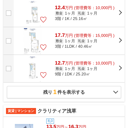
きます。こちらは自走式駐車場付きの...
12.4
万
円
(管理費等：10,000円 )
1ヶ月
1ヶ月
敷金
礼金
3階 / 1K / 25.16㎡
17.7
万
円
(管理費等：15,000円 )
1ヶ月
1ヶ月
敷金
礼金
3階 / 1LDK / 40.46㎡
12.7
万
円
(管理費等：10,000円 )
1ヶ月
1ヶ月
敷金
礼金
9階 / 1DK / 25.20㎡
1
残り
件を表示する
クラリティア浅草
賃貸 | マンション
礼0
13.5
16.3
万円～
万円