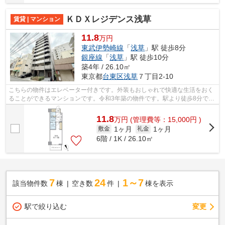
ＫＤＸレジデンス浅草
賃貸 | マンション
11.8
万円
東武伊勢崎線
「
浅草
」駅 徒歩8分
銀座線
「
浅草
」駅 徒歩10分
築4年 / 26.10㎡
東京都
台東区
浅草
７丁目2-10
こちらの物件はエレベーター付きです。外装もおしゃれで快適な生活をおく
ることができるマンションです。令和3年築の物件です。駅より徒歩8分で帰
宅できる、快適な環境が魅力的な物件...
11.8
万
円
(管理費等：15,000円 )
1ヶ月
1ヶ月
敷金
礼金
6階 / 1K / 26.10㎡
7
24
1～7
該当物件数
棟
空き数
件
棟を表示
駅で絞り込む
変更