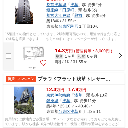
都営浅草線
「
浅草
」駅 徒歩2分
銀座線
「
田原町
」駅 徒歩5分
都営大江戸線
「
蔵前
」駅 徒歩5分
築18年 / 31.55㎡
東京都
台東区
駒形
１丁目10-6
15階建ての物件となっています。2駅利用可能なので、用途や行き先に応じ
て経路を選択できます。こちらの物件にはエレベーターが付いています。マ
ンションタイプのお部屋です。移動もス...
14.3
万
円
(管理費等：8,000円 )
1ヶ月
0ヶ月
敷金
礼金
6階 / 1K / 31.55㎡
プラウドフラット浅草トレサージュ
賃貸 | マンション
12.4
17.9
万円～
万円
東武伊勢崎線
「
浅草
」駅 徒歩10分
銀座線
「
浅草
」駅 徒歩11分
築4年 / 25.16㎡～40.46㎡
東京都
台東区
浅草
６丁目25-11
共用部には敷地内ごみ置き場・エレベータなどが備わっておりとても充実し
ています。駅から徒歩10分の駅近物件で、快適に通勤や通学をすることがで