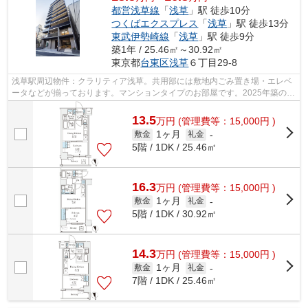
都営浅草線
「
浅草
」駅 徒歩10分
つくばエクスプレス
「
浅草
」駅 徒歩13分
東武伊勢崎線
「
浅草
」駅 徒歩9分
築1年 / 25.46㎡～30.92㎡
東京都
台東区
浅草
６丁目29-8
浅草駅周辺物件：クラリティア浅草。共用部には敷地内ごみ置き場・エレベ
ータなどが揃っております。マンションタイプのお部屋です。2025年築のコ
チラの物件は、落ち着きのある室内が...
13.5
万
円
(管理費等：15,000円 )
1ヶ月
敷金
礼金
-
5階 / 1DK / 25.46㎡
16.3
万
円
(管理費等：15,000円 )
1ヶ月
敷金
礼金
-
5階 / 1DK / 30.92㎡
14.3
万
円
(管理費等：15,000円 )
1ヶ月
敷金
礼金
-
7階 / 1DK / 25.46㎡