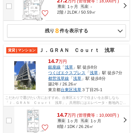
27.2
万
円
(管理費等：18,000円 )
1ヶ月
敷金
礼金
-
2階 / 2LDK / 50.59㎡
8
残り
件を表示する
Ｊ．ＧＲＡＮ Ｃｏｕｒｔ 浅草
賃貸 | マンション
14.7
万円
銀座線
「
浅草
」駅 徒歩8分
つくばエクスプレス
「
浅草
」駅 徒歩7分
都営浅草線
「
浅草
」駅 徒歩8分
築2年 / 26.26㎡
東京都
台東区
浅草
３丁目25-1
こだわりで選びたい方におすすめ。台東区エリアで住まいをお探しなら
「Ｊ．ＧＲＡＮ Ｃｏｕｒｔ 浅草」。共用部にはエレベータ・敷地内ごみ
置き場などが揃っており、とても充実して...
14.7
万
円
(管理費等：10,000円 )
1ヶ月
1ヶ月
敷金
礼金
8階 / 1DK / 26.26㎡