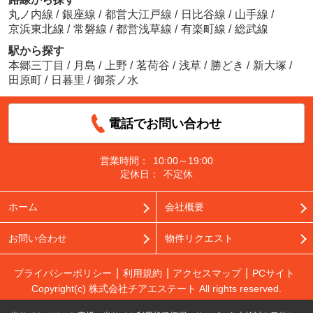
丸ノ内線
/
銀座線
/
都営大江戸線
/
日比谷線
/
山手線
/
京浜東北線
/
常磐線
/
都営浅草線
/
有楽町線
/
総武線
駅から探す
本郷三丁目
/
月島
/
上野
/
茗荷谷
/
浅草
/
勝どき
/
新大塚
/
田原町
/
日暮里
/
御茶ノ水
電話でお問い合わせ
営業時間：
10:00～19:00
定休日：
不定休
ホーム
会社概要
お問い合わせ
物件リクエスト
プライバシーポリシー
利用規約
アクセスマップ
PCサイト
Copyright(c) 株式会社チアエステート All rights reserved.