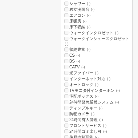
シャワー
(-)
独立洗面台
(-)
エアコン
(-)
床暖房
(-)
床下収納
(-)
ウォークインクロゼット
(-)
ウォークインシューズクロゼット
(-)
収納豊富
(-)
CS
(-)
BS
(-)
CATV
(-)
光ファイバー
(-)
インターネット対応
(-)
オートロック
(-)
TVモニタ付インターホン
(-)
宅配ボックス
(-)
24時間緊急通報システム
(-)
ディンプルキー
(-)
防犯カメラ
(-)
24時間有人管理
(-)
フロントサービス
(-)
24時間ゴミ出し可
(-)
住戸内覧可能
(-)