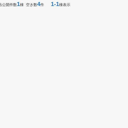
1
4
1-1
当公開件数
棟 空き数
件
棟表示