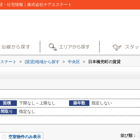
貸・社宅情報｜株式会社チアエステート
エステート
>
(賃貸)地域から探す
>
中央区
>
日本橋兜町の賃貸
面積
下限なし～上限なし
築年数
指定しない
間取り
指定なし
並び順：
空室物件のみ表示