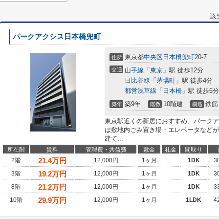
該
パークアクシス日本橋兜町
東京都
中央区
日本橋兜町
20-7
住所
交通
山手線
「
東京
」駅 徒歩12分
日比谷線
「
茅場町
」駅 徒歩4分
都営浅草線
「
日本橋
」駅 徒歩6分
築9年
10階建
鉄筋
築年
階数
構造
東京駅近くの新居におすすめ、パークア
は敷地内ごみ置き場・エレベータなどが
建て...
所在階
賃料
管理費・共益費
敷金
礼金
間取り
21.4
万円
2階
12,000円
1ヶ月
1DK
3
19.2
万円
3階
12,000円
1ヶ月
1DK
3
21.2
万円
8階
12,000円
1ヶ月
1DK
3
29.9
万円
10階
12,000円
1ヶ月
1LDK
4