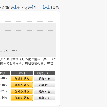
1
4
1-1
当公開件数
棟 空き数
件
棟表示
コンクリート
クシス日本橋兜町の物件情報。共用部に
揃っております。周辺環境の良い10階
面積
詳細
検討リスト
0.48㎡
詳細を見る
追加する
0.48㎡
詳細を見る
追加する
3.31㎡
詳細を見る
追加する
2.34㎡
詳細を見る
追加する