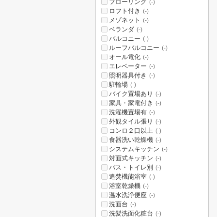
フローリング
(-)
ロフト付き
(-)
メゾネット
(-)
ベランダ
(-)
バルコニー
(-)
ルーフバルコニー
(-)
オール電化
(-)
エレベーター
(-)
照明器具付き
(-)
駐輪場
(-)
バイク置場あり
(-)
家具・家電付き
(-)
洗濯機置場有
(-)
外観タイル張り
(-)
コンロ２口以上
(-)
食器洗い乾燥機
(-)
システムキッチン
(-)
対面式キッチン
(-)
バス・トイレ別
(-)
追焚機能浴室
(-)
浴室乾燥機
(-)
温水洗浄便座
(-)
洗面台
(-)
洗髪洗面化粧台
(-)