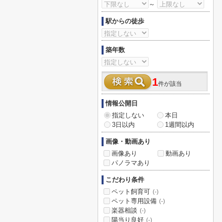
～
駅からの徒歩
築年数
1
件が該当
情報公開日
指定しない
本日
3日以内
1週間以内
画像・動画あり
画像あり
動画あり
パノラマあり
こだわり条件
ペット飼育可
(-)
ペット専用設備
(-)
楽器相談
(-)
陽当り良好
(-)