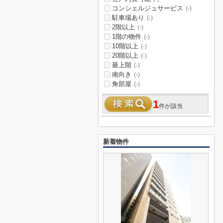
コンシェルジュサービス
(-)
駐車場あり
(-)
2階以上
(-)
1階の物件
(-)
10階以上
(-)
20階以上
(-)
最上階
(-)
南向き
(-)
角部屋
(-)
1
件が該当
新着物件