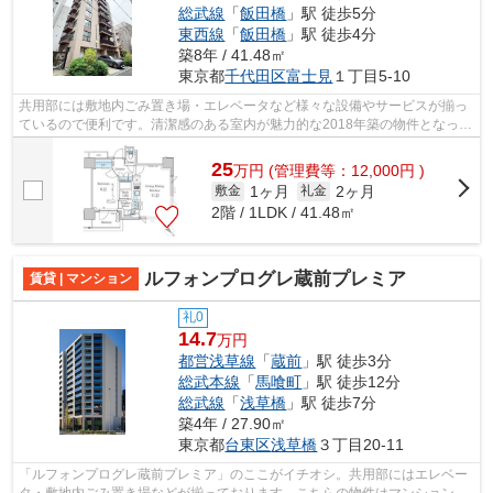
総武線
「
飯田橋
」駅 徒歩5分
東西線
「
飯田橋
」駅 徒歩4分
築8年 / 41.48㎡
東京都
千代田区
富士見
１丁目5-10
共用部には敷地内ごみ置き場・エレベータなど様々な設備やサービスが揃っ
ているので便利です。清潔感のある室内が魅力的な2018年築の物件となって
おり、一押しです。好評の駅近物件と...
25
万
円
(管理費等：12,000円 )
1ヶ月
2ヶ月
敷金
礼金
2階 / 1LDK / 41.48㎡
ルフォンプログレ蔵前プレミア
賃貸 | マンション
礼0
14.7
万円
都営浅草線
「
蔵前
」駅 徒歩3分
総武本線
「
馬喰町
」駅 徒歩12分
総武線
「
浅草橋
」駅 徒歩7分
築4年 / 27.90㎡
東京都
台東区
浅草橋
３丁目20-11
「ルフォンプログレ蔵前プレミア」のここがイチオシ。共用部にはエレベー
タ・敷地内ごみ置き場などが揃っております。こちらの物件はマンションで