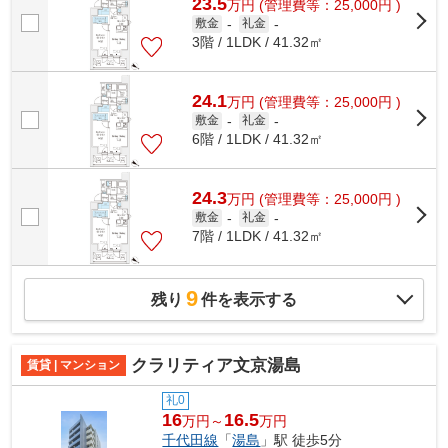
23.5
万
円
(管理費等：25,000円 )
敷金
-
礼金
-
3階 / 1LDK / 41.32㎡
24.1
万
円
(管理費等：25,000円 )
敷金
-
礼金
-
6階 / 1LDK / 41.32㎡
24.3
万
円
(管理費等：25,000円 )
敷金
-
礼金
-
7階 / 1LDK / 41.32㎡
9
残り
件を表示する
クラリティア文京湯島
賃貸 | マンション
礼0
16
16.5
万円～
万円
千代田線
「
湯島
」駅 徒歩5分