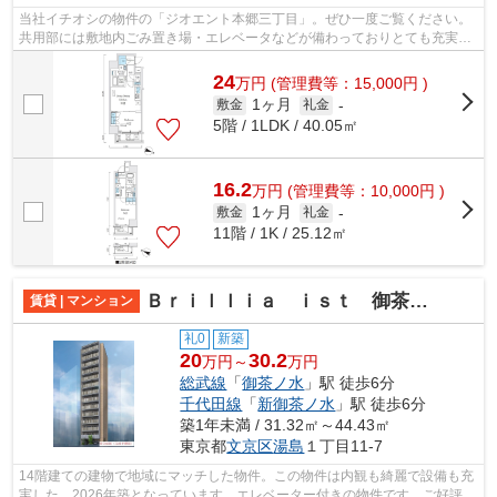
当社イチオシの物件の「ジオエント本郷三丁目」。ぜひ一度ご覧ください。
共用部には敷地内ごみ置き場・エレベータなどが備わっておりとても充実し
ています。新築マンションです。素敵...
24
万
円
(管理費等：15,000円 )
1ヶ月
敷金
礼金
-
5階 / 1LDK / 40.05㎡
16.2
万
円
(管理費等：10,000円 )
1ヶ月
敷金
礼金
-
11階 / 1K / 25.12㎡
Ｂｒｉｌｌｉａ ｉｓｔ 御茶ノ水
賃貸 | マンション
礼0
新築
20
30.2
万円～
万円
総武線
「
御茶ノ水
」駅 徒歩6分
千代田線
「
新御茶ノ水
」駅 徒歩6分
築1年未満 / 31.32㎡～44.43㎡
東京都
文京区
湯島
１丁目11-7
14階建ての建物で地域にマッチした物件。この物件は内観も綺麗で設備も充
実した、2026年築となっています。エレベーター付きの物件です。ご好評の