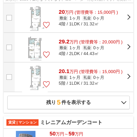
新築物件、おすすめです。お部屋探し...
20
万
円
(管理費等：15,000円 )
1ヶ月
0ヶ月
敷金
礼金
4階 / 1LDK / 31.32㎡
29.2
万
円
(管理費等：20,000円 )
1ヶ月
0ヶ月
敷金
礼金
4階 / 2LDK / 44.43㎡
20.1
万
円
(管理費等：15,000円 )
1ヶ月
0ヶ月
敷金
礼金
5階 / 1LDK / 31.32㎡
5
残り
件を表示する
ミレニアムガーデンコート
賃貸 | マンション
50
59
万円～
万円