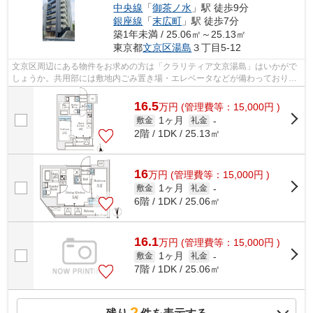
中央線
「
御茶ノ水
」駅 徒歩9分
銀座線
「
末広町
」駅 徒歩7分
築1年未満 / 25.06㎡～25.13㎡
東京都
文京区
湯島
３丁目5-12
文京区周辺にある物件をお求めの方は「クラリティア文京湯島」はいかがで
しょうか。共用部には敷地内ごみ置き場・エレベータなどが備わっておりと
ても充実しています。周辺には、徒歩5...
16.5
万
円
(管理費等：15,000円 )
1ヶ月
敷金
礼金
-
2階 / 1DK / 25.13㎡
16
万
円
(管理費等：15,000円 )
1ヶ月
敷金
礼金
-
6階 / 1DK / 25.06㎡
16.1
万
円
(管理費等：15,000円 )
1ヶ月
敷金
礼金
-
7階 / 1DK / 25.06㎡
2