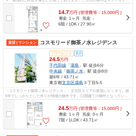
す。こちらは14階建ての物件です。徒...
14.7
万
円
(管理費等：15,000円 )
1ヶ月
敷金
礼金
-
6階 / 1DK / 27.90㎡
コスモリード御茶ノ水レジデンス
賃貸 | マンション
フリーレント
礼0
24.5
万円
千代田線
「
湯島
」駅 徒歩6分
中央線
「
御茶ノ水
」駅 徒歩8分
築6年 / 43.71㎡
東京都
文京区
湯島
３丁目5-5
「コスモリード御茶ノ水レジデンス」：文京区エリアの新居にピッタリ。築
6年でしっかりとした作りが特徴の物件です。11階建ての物件となっていま
す。こちらはエレベーター付きの物件で...
24.5
万
円
(管理費等：15,000円 )
1ヶ月
0ヶ月
敷金
礼金
7階 / 1LDK / 43.71㎡