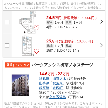
ルジュール神田須田町：秋葉原駅にも近くて便利。設備や外観が充実してい
るマンションです。お友達を招待するのも恥ずかしくない物件。徒歩5分に
駅がある物件です。15階建ての物件です...
24.5
万
円
(管理費等：20,000円 )
1ヶ月
1ヶ月
敷金
礼金
4階 / 2LDK / 45.57㎡
25
万
円
(管理費等：18,000円 )
1ヶ月
敷金
礼金
-
15階 / 1LDK / 38.14㎡
パークアクシス御茶ノ水ステージ
賃貸 | マンション
14.6
22
万円～
万円
総武線
「
御茶ノ水
」駅 徒歩8分
山手線
「
秋葉原
」駅 徒歩13分
銀座線
「
末広町
」駅 徒歩6分
築20年 / 28.06㎡～47.20㎡
東京都
文京区
湯島
３丁目2-14
地上13階建てのマンションは、弊社イチオシの物件です。こちらはマンショ
ンタイプになります。暮らしに便利な、駅まで徒歩8分の物件です。文京区