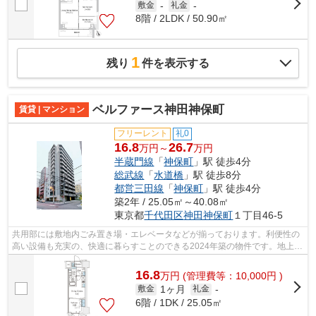
敷金
-
礼金
-
8階 / 2LDK / 50.90㎡
1
残り
件を表示する
ベルファース神田神保町
賃貸 | マンション
フリーレント
礼0
16.8
26.7
万円～
万円
半蔵門線
「
神保町
」駅 徒歩4分
総武線
「
水道橋
」駅 徒歩8分
都営三田線
「
神保町
」駅 徒歩4分
築2年 / 25.05㎡～40.08㎡
東京都
千代田区
神田神保町
１丁目46-5
共用部には敷地内ごみ置き場・エレベータなどが揃っております。利便性の
高い設備も充実の、快適に暮らすことのできる2024年築の物件です。地上13
階建ての物件。徒歩4分の距離に駅があ...
16.8
万
円
(管理費等：10,000円 )
1ヶ月
敷金
礼金
-
6階 / 1DK / 25.05㎡