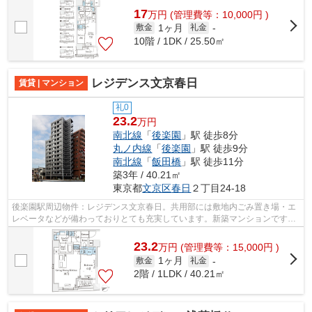
17
万
円
(管理費等：10,000円 )
1ヶ月
敷金
礼金
-
10階 / 1DK / 25.50㎡
レジデンス文京春日
賃貸 | マンション
礼0
23.2
万円
南北線
「
後楽園
」駅 徒歩8分
丸ノ内線
「
後楽園
」駅 徒歩9分
南北線
「
飯田橋
」駅 徒歩11分
築3年 / 40.21㎡
東京都
文京区
春日
２丁目24-18
後楽園駅周辺物件：レジデンス文京春日。共用部には敷地内ごみ置き場・エ
レベータなどが備わっておりとても充実しています。新築マンションです。
14階建ての物件となっています。この...
23.2
万
円
(管理費等：15,000円 )
1ヶ月
敷金
礼金
-
2階 / 1LDK / 40.21㎡