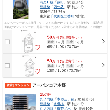
有楽町線
「
麹町
」駅 徒歩4分
総武線
「
四ツ谷
」駅 徒歩6分
築26年 / 73.76㎡
東京都
千代田区
二番町
7番地1
エレベーターがある物件です。よくお出かけをする方にも便利な、2駅利用
可能なマンションです。是非ご覧ください17階建ての高層建築。この物件は
駅から徒歩4分のマンションです。チア...
50
万
円
(管理費等：- )
1ヶ月
1ヶ月
敷金
礼金
6階 / 1LDK / 73.76㎡
59
万
円
(管理費等：- )
1ヶ月
1ヶ月
敷金
礼金
13階 / 1LDK / 73.76㎡
アーバンコア本郷
賃貸 | マンション
15
万円
丸ノ内線
「
本郷三丁目
」駅 徒歩4分
総武線
「
水道橋
」駅 徒歩9分
丸ノ内線
「
御茶ノ水
」駅 徒歩10分