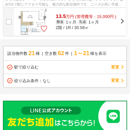
歩5分で駅にアクセス可能な、魅力的な駅近物件です。ニーズが高い半蔵門
にお引っ越しをするなら、03-5296-9335...
13.5
万
円
(管理費等：15,000円 )
1ヶ月
1ヶ月
敷金
礼金
2階 / 1R / 30.58㎡
21
62
1～21
該当物件数
棟
空き数
件
棟を表示
駅で絞り込む
変更
変更
絞り込み条件：
なし