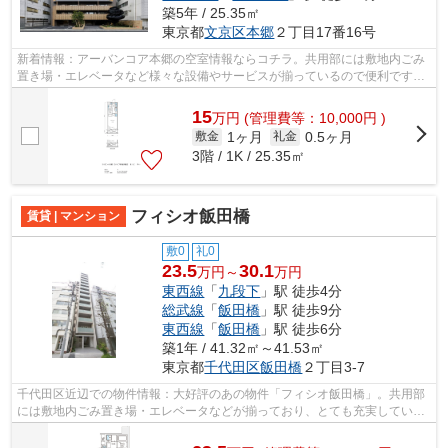
築5年 / 25.35㎡
東京都
文京区
本郷
２丁目17番16号
新着情報：アーバンコア本郷の空室情報ならコチラ。共用部には敷地内ごみ
置き場・エレベータなど様々な設備やサービスが揃っているので便利です。
ご紹介するのは2021年1月竣工・築5年...
15
万
円
(管理費等：10,000円 )
1ヶ月
0.5ヶ月
敷金
礼金
3階 / 1K / 25.35㎡
フィシオ飯田橋
賃貸 | マンション
敷0
礼0
23.5
30.1
万円～
万円
東西線
「
九段下
」駅 徒歩4分
総武線
「
飯田橋
」駅 徒歩9分
東西線
「
飯田橋
」駅 徒歩6分
築1年 / 41.32㎡～41.53㎡
東京都
千代田区
飯田橋
２丁目3-7
千代田区近辺での物件情報：大好評のあの物件「フィシオ飯田橋」。共用部
には敷地内ごみ置き場・エレベータなどが揃っており、とても充実していま
す。キレイな設備がそろった築浅のお...