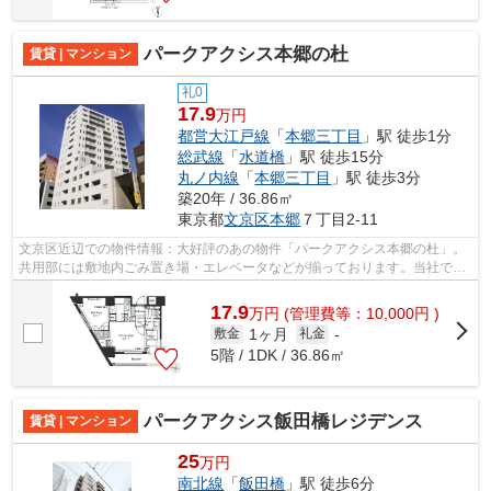
パークアクシス本郷の杜
賃貸 | マンション
礼0
17.9
万円
都営大江戸線
「
本郷三丁目
」駅 徒歩1分
総武線
「
水道橋
」駅 徒歩15分
丸ノ内線
「
本郷三丁目
」駅 徒歩3分
築20年 / 36.86㎡
東京都
文京区
本郷
７丁目2-11
文京区近辺での物件情報：大好評のあの物件「パークアクシス本郷の杜」。
共用部には敷地内ごみ置き場・エレベータなどが揃っております。当社では
本郷三丁目駅近くの物件をご紹介可能...
17.9
万
円
(管理費等：10,000円 )
1ヶ月
敷金
礼金
-
5階 / 1DK / 36.86㎡
パークアクシス飯田橋レジデンス
賃貸 | マンション
25
万円
南北線
「
飯田橋
」駅 徒歩6分