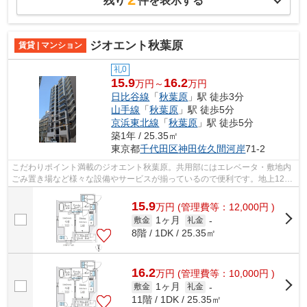
残り
件を表示する
ジオエント秋葉原
賃貸 | マンション
礼0
15.9
16.2
万円～
万円
日比谷線
「
秋葉原
」駅 徒歩3分
山手線
「
秋葉原
」駅 徒歩5分
京浜東北線
「
秋葉原
」駅 徒歩5分
築1年 / 25.35㎡
東京都
千代田区
神田佐久間河岸
71-2
こだわりポイント満載のジオエント秋葉原。共用部にはエレベータ・敷地内
ごみ置き場など様々な設備やサービスが揃っているので便利です。地上12階
建ての物件をご紹介。造りとデザイン...
15.9
万
円
(管理費等：12,000円 )
1ヶ月
敷金
礼金
-
8階 / 1DK / 25.35㎡
16.2
万
円
(管理費等：10,000円 )
1ヶ月
敷金
礼金
-
11階 / 1DK / 25.35㎡