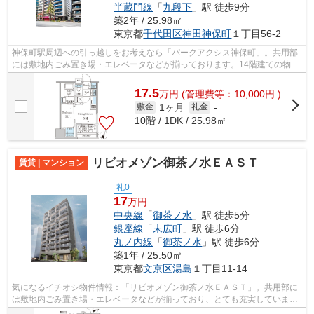
半蔵門線
「
九段下
」駅 徒歩9分
築2年 / 25.98㎡
東京都
千代田区
神田神保町
１丁目56-2
神保町駅周辺への引っ越しをお考えなら「パークアクシス神保町」。共用部
には敷地内ごみ置き場・エレベータなどが揃っております。14階建ての物件
となっています。駅まで徒歩4分の位置...
17.5
万
円
(管理費等：10,000円 )
1ヶ月
敷金
礼金
-
10階 / 1DK / 25.98㎡
リビオメゾン御茶ノ水ＥＡＳＴ
賃貸 | マンション
礼0
17
万円
中央線
「
御茶ノ水
」駅 徒歩5分
銀座線
「
末広町
」駅 徒歩6分
丸ノ内線
「
御茶ノ水
」駅 徒歩6分
築1年 / 25.50㎡
東京都
文京区
湯島
１丁目11-14
気になるイチオシ物件情報：「リビオメゾン御茶ノ水ＥＡＳＴ」。共用部に
は敷地内ごみ置き場・エレベータなどが揃っており、とても充実していま
す。弊社では御茶ノ水駅周辺の物件を取...