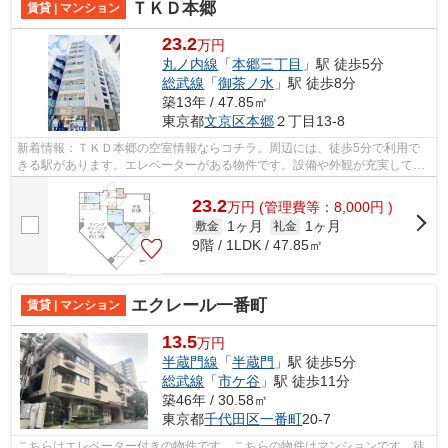
ＴＫＤ本郷
賃貸 | マンション
23.2
万円
丸ノ内線
「
本郷三丁目
」駅 徒歩5分
総武線
「
御茶ノ水
」駅 徒歩8分
築13年 / 47.85㎡
東京都
文京区
本郷
２丁目13-8
新着情報：ＴＫＤ本郷の空室情報ならコチラ。周辺には、徒歩5分で利用で
きる駅があります。エレベーターがある物件です。設備や外観が充実してい
るマンションです。お友達を招待するの...
23.2
万
円
(管理費等：8,000円 )
1ヶ月
1ヶ月
敷金
礼金
9階 / 1LDK / 47.85㎡
エクレール一番町
賃貸 | マンション
13.5
万円
半蔵門線
「
半蔵門
」駅 徒歩5分
総武線
「
市ケ谷
」駅 徒歩11分
築46年 / 30.58㎡
東京都
千代田区
一番町
20-7
こちらはエレベーター付きの物件です。こちらの物件はマンションです。徒