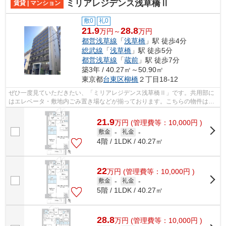
ミリアレジデンス浅草橋Ⅱ
賃貸 | マンション
敷0
礼0
21.9
28.8
万円～
万円
都営浅草線
「
浅草橋
」駅 徒歩4分
総武線
「
浅草橋
」駅 徒歩5分
都営浅草線
「
蔵前
」駅 徒歩7分
築3年 / 40.27㎡～50.90㎡
東京都
台東区
柳橋
２丁目18-12
ぜひ一度見ていただきたい、「ミリアレジデンス浅草橋Ⅱ」です。共用部に
はエレベータ・敷地内ごみ置き場などが揃っております。こちらの物件はマ
ンションです。駅から徒歩4分というの...
21.9
万
円
(管理費等：10,000円 )
敷金
-
礼金
-
4階 / 1LDK / 40.27㎡
22
万
円
(管理費等：10,000円 )
敷金
-
礼金
-
5階 / 1LDK / 40.27㎡
28.8
万
円
(管理費等：10,000円 )