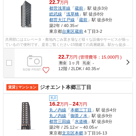
22.7
万円
都営浅草線
「
蔵前
」駅 徒歩3分
総武線
「
浅草橋
」駅 徒歩8分
都営大江戸線
「
蔵前
」駅 徒歩8分
築2年 / 40.35㎡
東京都
台東区
蔵前
４丁目3-2
共用部にはエレベータ・敷地内ごみ置き場など様々な設備やサービスが揃っ
ているので便利です。是非ご覧ください15階建ての高層建築。駅から徒歩3
分というアクセス良好な駅近物件はいか...
22.7
万
円
(管理費等：15,000円 )
1ヶ月
敷金
礼金
-
12階 / 2LDK / 40.35㎡
ジオエント本郷三丁目
賃貸 | マンション
礼0
16.2
24
万円～
万円
丸ノ内線
「
本郷三丁目
」駅 徒歩4分
丸ノ内線
「
御茶ノ水
」駅 徒歩9分
都営三田線
「
水道橋
」駅 徒歩8分
築2年 / 25.12㎡～40.05㎡
東京都
文京区
本郷
３丁目16-13