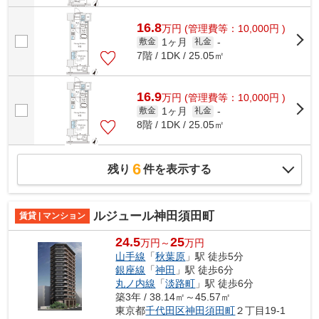
16.8
万
円
(管理費等：10,000円 )
1ヶ月
敷金
礼金
-
7階 / 1DK / 25.05㎡
16.9
万
円
(管理費等：10,000円 )
1ヶ月
敷金
礼金
-
8階 / 1DK / 25.05㎡
6
残り
件を表示する
ルジュール神田須田町
賃貸 | マンション
24.5
25
万円～
万円
山手線
「
秋葉原
」駅 徒歩5分
銀座線
「
神田
」駅 徒歩6分
丸ノ内線
「
淡路町
」駅 徒歩6分
築3年 / 38.14㎡～45.57㎡
東京都
千代田区
神田須田町
２丁目19-1