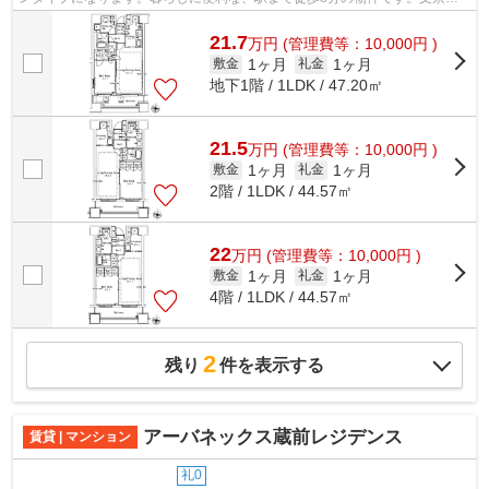
エリアの、ご希望の多い御茶ノ水周辺の...
21.7
万
円
(管理費等：10,000円 )
1ヶ月
1ヶ月
敷金
礼金
地下1階 / 1LDK / 47.20㎡
21.5
万
円
(管理費等：10,000円 )
1ヶ月
1ヶ月
敷金
礼金
2階 / 1LDK / 44.57㎡
22
万
円
(管理費等：10,000円 )
1ヶ月
1ヶ月
敷金
礼金
4階 / 1LDK / 44.57㎡
2
残り
件を表示する
アーバネックス蔵前レジデンス
賃貸 | マンション
礼0