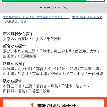
ページトップへ
文京区の賃貸・社宅情報｜株式会社チアエステート
>
(賃貸)路線・駅から探す
>
JR総武線の賃貸
市区町村から探す
文京区
/
台東区
/
中央区
/
千代田区
町名から探す
湯島
/
本郷
/
東上野
/
千駄木
/
月島
/
浅草
/
西浅草
/
大塚
/
飯田橋
/
神田神保町
路線から探す
銀座線
/
丸ノ内線
/
都営大江戸線
/
日比谷線
/
京浜東北線
/
山手線
/
常磐線
/
京成本線
/
成田スカイアクセス
/
千代田線
駅から探す
本郷三丁目
/
上野
/
茗荷谷
/
月島
/
千駄木
/
勝どき
/
田原町
/
湯島
/
日暮里
/
浅草
電話でお問い合わせ