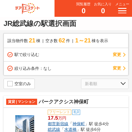
閲覧履歴
お気に入り
メニュー
0
0
JR総武線の駅選択画面
21
62
1～21
該当物件数
棟
空き数
件
棟を表示
駅で絞り込む
変更
変更
絞り込み条件：
なし
空室のみ
パークアクシス神保町
賃貸 | マンション
フリーレント
礼0
17.5
万円
都営新宿線
「
神保町
」駅 徒歩4分
総武線
「
水道橋
」駅 徒歩6分