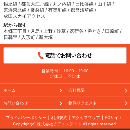
銀座線
/
都営大江戸線
/
丸ノ内線
/
日比谷線
/
山手線
/
京浜東北線
/
常磐線
/
有楽町線
/
都営浅草線
/
成田スカイアクセス
駅から探す
本郷三丁目
/
月島
/
上野
/
浅草
/
茗荷谷
/
勝どき
/
田原町
/
日暮里
/
人形町
/
新大塚
電話でお問い合わせ
営業時間：
10:00～19:00
定休日：
不定休
ホーム
会社概要
お問い合わせ
物件リクエスト
プライバシーポリシー
利用規約
アクセスマップ
PCサイト
Copyright(c) 株式会社チアエステート All rights reserved.