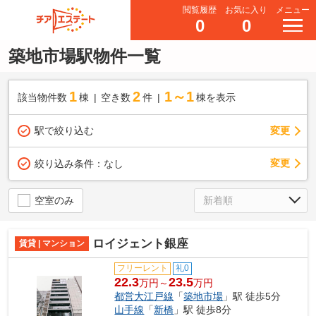
閲覧履歴
お気に入り
メニュー
0
0
築地市場駅物件一覧
1
2
1～1
該当物件数
棟
空き数
件
棟を表示
駅で絞り込む
変更
変更
絞り込み条件：
なし
空室のみ
ロイジェント銀座
賃貸 | マンション
フリーレント
礼0
22.3
23.5
万円～
万円
都営大江戸線
「
築地市場
」駅 徒歩5分
山手線
「
新橋
」駅 徒歩8分