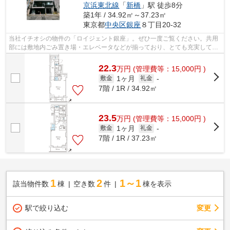
京浜東北線
「
新橋
」駅 徒歩8分
築1年 / 34.92㎡～37.23㎡
東京都
中央区
銀座
８丁目20-32
当社イチオシの物件の「ロイジェント銀座」。ぜひ一度ご覧ください。共用
部には敷地内ごみ置き場・エレベータなどが揃っており、とても充実してい
ます。快適に通勤や通学ができる、徒...
22.3
万
円
(管理費等：15,000円 )
1ヶ月
敷金
礼金
-
7階 / 1R / 34.92㎡
23.5
万
円
(管理費等：15,000円 )
1ヶ月
敷金
礼金
-
7階 / 1R / 37.23㎡
1
2
1～1
該当物件数
棟
空き数
件
棟を表示
駅で絞り込む
変更