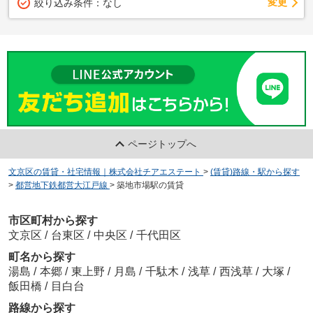
変更
絞り込み条件：
なし
ページトップへ
文京区の賃貸・社宅情報｜株式会社チアエステート
>
(賃貸)路線・駅から探す
>
都営地下鉄都営大江戸線
>
築地市場駅の賃貸
市区町村から探す
文京区
/
台東区
/
中央区
/
千代田区
町名から探す
湯島
/
本郷
/
東上野
/
月島
/
千駄木
/
浅草
/
西浅草
/
大塚
/
飯田橋
/
目白台
路線から探す