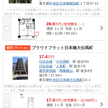
東京都
中央区
日本橋蛎殻町
１丁目37-12
「パークアクシス日本橋ステージ」の物件情報をお探しならお気軽にお問い
合わせ下さい。共用部には敷地内ごみ置き場・エレベータなど様々な設備や
サービスが揃っているので便利です。...
28.9
万
円
(管理費等：- )
1ヶ月
1ヶ月
敷金
礼金
9階 / 1LDK / 60.18㎡
プラウドフラット日本橋大伝馬町
賃貸 | マンション
17.4
万円
日比谷線
「
小伝馬町
」駅 徒歩3分
日比谷線
「
人形町
」駅 徒歩7分
都営新宿線
「
馬喰横山
」駅 徒歩4分
築1年 / 27.54㎡
東京都
中央区
日本橋大伝馬町
13-１
共用部には敷地内ごみ置き場・エレベータなどが揃っており、とても充実し
ています。新築マンションです。地上12階建てのこの物件なら景色もバッチ
リです。駅徒歩3分の物件なので、通勤...
17.4
万
円
(管理費等：10,000円 )
1ヶ月
0.5ヶ月
敷金
礼金