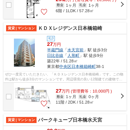
1ヶ月
1ヶ月
敷金
礼金
6階 / 1LDK / 57.28㎡
ＫＤＸレジデンス日本橋箱崎
賃貸 | マンション
礼0
27
万円
半蔵門線
「
水天宮前
」駅 徒歩3分
日比谷線
「
人形町
」駅 徒歩9分
築22年 / 51.28㎡
東京都
中央区
日本橋箱崎町
38-1
ぜひ一度見ていただきたい、「ＫＤＸレジデンス日本橋箱崎」です。この物
件は駅から徒歩3分のマンションです。周辺環境の良い12階建ての建物で
す。こちらはエレベーター付き物件です。...
27
万
円
(管理費等：10,000円 )
1ヶ月
0ヶ月
敷金
礼金
11階 / 2DK / 51.28㎡
パークキューブ日本橋水天宮
賃貸 | マンション