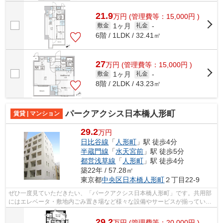
21.9
万
円
(管理費等：15,000円 )
1ヶ月
敷金
礼金
-
6階 / 1LDK / 32.41㎡
27
万
円
(管理費等：15,000円 )
1ヶ月
敷金
礼金
-
8階 / 2LDK / 43.23㎡
パークアクシス日本橋人形町
賃貸 | マンション
29.2
万円
日比谷線
「
人形町
」駅 徒歩4分
半蔵門線
「
水天宮前
」駅 徒歩5分
都営浅草線
「
人形町
」駅 徒歩4分
築22年 / 57.28㎡
東京都
中央区
日本橋人形町
２丁目22-9
ぜひ一度見ていただきたい、「パークアクシス日本橋人形町」です。共用部
にはエレベータ・敷地内ごみ置き場など様々な設備やサービスが揃っている
ので便利です。駅まで徒歩4分の位置に...
29.2
万
円
(管理費等：20,000円 )