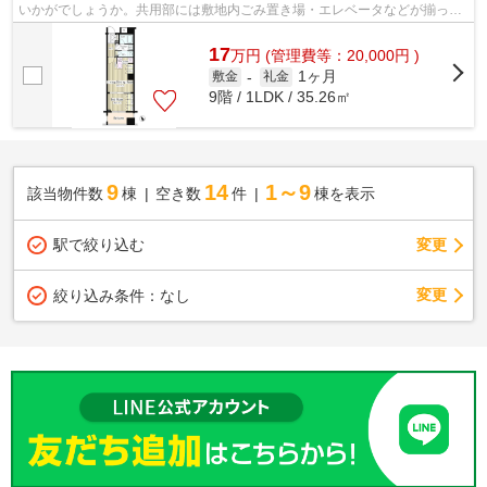
いかがでしょうか。共用部には敷地内ごみ置き場・エレベータなどが揃って
おり、とても充実しています。マンシ...
17
万
円
(管理費等：20,000円 )
1ヶ月
敷金
-
礼金
9階 / 1LDK / 35.26㎡
9
14
1～9
該当物件数
棟
空き数
件
棟を表示
駅で絞り込む
変更
変更
絞り込み条件：
なし