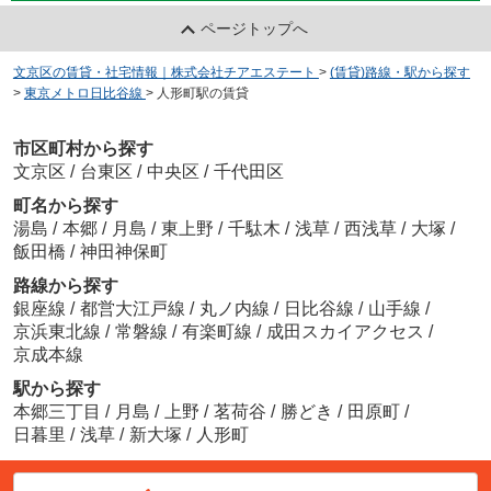
ページトップへ
文京区の賃貸・社宅情報｜株式会社チアエステート
>
(賃貸)路線・駅から探す
>
東京メトロ日比谷線
>
人形町駅の賃貸
市区町村から探す
文京区
/
台東区
/
中央区
/
千代田区
町名から探す
湯島
/
本郷
/
月島
/
東上野
/
千駄木
/
浅草
/
西浅草
/
大塚
/
飯田橋
/
神田神保町
路線から探す
銀座線
/
都営大江戸線
/
丸ノ内線
/
日比谷線
/
山手線
/
京浜東北線
/
常磐線
/
有楽町線
/
成田スカイアクセス
/
京成本線
駅から探す
本郷三丁目
/
月島
/
上野
/
茗荷谷
/
勝どき
/
田原町
/
日暮里
/
浅草
/
新大塚
/
人形町