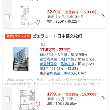
32.9
万
円
(管理費等：15,000円 )
1ヶ月
0ヶ月
敷金
礼金
9階 / 2LDK / 49.22㎡
ビエラコート日本橋久松町
賃貸 | マンション
礼0
17.9
27
万円～
万円
日比谷線
「
人形町
」駅 徒歩5分
都営浅草線
「
東日本橋
」駅 徒歩5分
都営新宿線
「
馬喰横山
」駅 徒歩5分
築2年 / 28.08㎡～43.23㎡
東京都
中央区
日本橋久松町
6-2
共用部にはエレベータ・敷地内ごみ置き場など様々な設備やサービスが揃っ
ているので便利です。駅まで歩いてアクセスできる、徒歩5分の距離に立地
する物件です。こちらの物件はマンショ...
17.9
万
円
(管理費等：15,000円 )
1ヶ月
敷金
礼金
-
3階 / 1DK / 28.08㎡