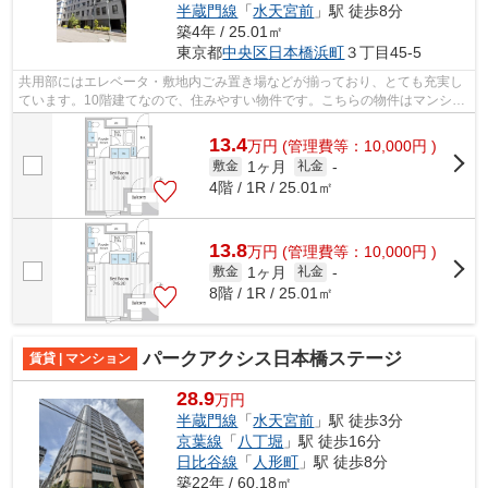
半蔵門線
「
水天宮前
」駅 徒歩8分
築4年 / 25.01㎡
東京都
中央区
日本橋浜町
３丁目45-5
共用部にはエレベータ・敷地内ごみ置き場などが揃っており、とても充実し
ています。10階建てなので、住みやすい物件です。こちらの物件はマンショ
ンです。根強いニーズを誇る駅近の物...
13.4
万
円
(管理費等：10,000円 )
1ヶ月
敷金
礼金
-
4階 / 1R / 25.01㎡
13.8
万
円
(管理費等：10,000円 )
1ヶ月
敷金
礼金
-
8階 / 1R / 25.01㎡
パークアクシス日本橋ステージ
賃貸 | マンション
28.9
万円
半蔵門線
「
水天宮前
」駅 徒歩3分
京葉線
「
八丁堀
」駅 徒歩16分
日比谷線
「
人形町
」駅 徒歩8分
築22年 / 60.18㎡