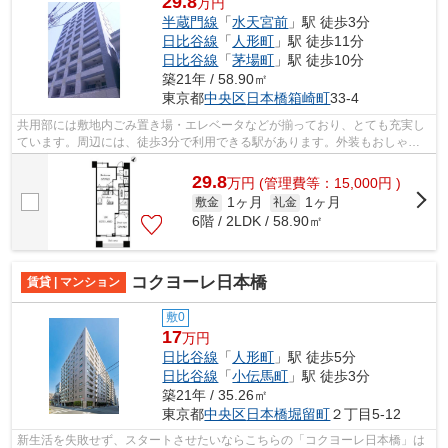
29.8
万円
半蔵門線
「
水天宮前
」駅 徒歩3分
日比谷線
「
人形町
」駅 徒歩11分
日比谷線
「
茅場町
」駅 徒歩10分
築21年 / 58.90㎡
東京都
中央区
日本橋箱崎町
33-4
共用部には敷地内ごみ置き場・エレベータなどが揃っており、とても充実し
ています。周辺には、徒歩3分で利用できる駅があります。外装もおしゃれ
で快適な生活をおくることができるマン...
29.8
万
円
(管理費等：15,000円 )
1ヶ月
1ヶ月
敷金
礼金
6階 / 2LDK / 58.90㎡
コクヨーレ日本橋
賃貸 | マンション
敷0
17
万円
日比谷線
「
人形町
」駅 徒歩5分
日比谷線
「
小伝馬町
」駅 徒歩3分
築21年 / 35.26㎡
東京都
中央区
日本橋堀留町
２丁目5-12
新生活を失敗せず、スタートさせたいならこちらの「コクヨーレ日本橋」は