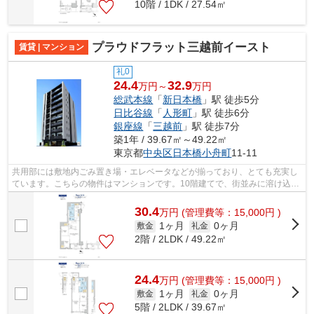
10階 / 1DK / 27.54㎡
プラウドフラット三越前イースト
賃貸 | マンション
礼0
24.4
32.9
万円～
万円
総武本線
「
新日本橋
」駅 徒歩5分
日比谷線
「
人形町
」駅 徒歩6分
銀座線
「
三越前
」駅 徒歩7分
築1年 / 39.67㎡～49.22㎡
東京都
中央区
日本橋小舟町
11-11
共用部には敷地内ごみ置き場・エレベータなどが揃っており、とても充実し
ています。こちらの物件はマンションです。10階建てで、街並みに溶け込ん
だ落ち着いた建物。駅から徒歩5分の物...
30.4
万
円
(管理費等：15,000円 )
1ヶ月
0ヶ月
敷金
礼金
2階 / 2LDK / 49.22㎡
24.4
万
円
(管理費等：15,000円 )
1ヶ月
0ヶ月
敷金
礼金
5階 / 2LDK / 39.67㎡