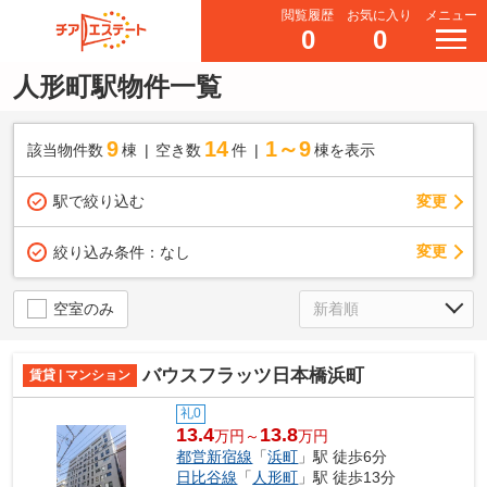
閲覧履歴
お気に入り
メニュー
0
0
人形町駅物件一覧
9
14
1～9
該当物件数
棟
空き数
件
棟を表示
駅で絞り込む
変更
変更
絞り込み条件：
なし
空室のみ
バウスフラッツ日本橋浜町
賃貸 | マンション
礼0
13.4
13.8
万円～
万円
都営新宿線
「
浜町
」駅 徒歩6分
日比谷線
「
人形町
」駅 徒歩13分