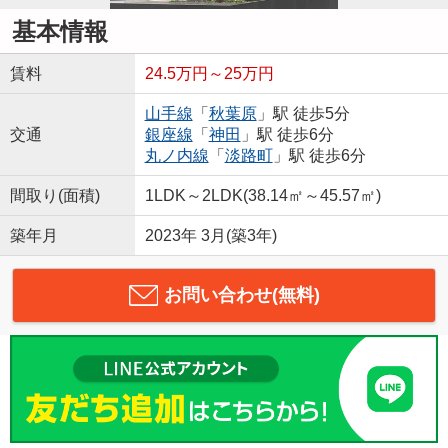
基本情報
賃料
24.5万円～25万円
山手線
「
秋葉原
」駅 徒歩5分
交通
銀座線
「
神田
」駅 徒歩6分
丸ノ内線
「
淡路町
」駅 徒歩6分
間取り(面積)
1LDK～2LDK(38.14㎡～45.57㎡)
築年月
2023年 3月(築3年)
お問い合わせ(無料)