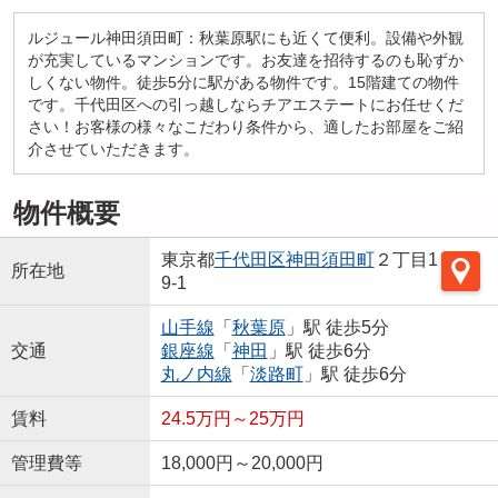
ルジュール神田須田町：秋葉原駅にも近くて便利。設備や外観
が充実しているマンションです。お友達を招待するのも恥ずか
しくない物件。徒歩5分に駅がある物件です。15階建ての物件
です。千代田区への引っ越しならチアエステートにお任せくだ
さい！お客様の様々なこだわり条件から、適したお部屋をご紹
介させていただきます。
物件概要
東京都
千代田区
神田須田町
２丁目1
所在地
9-1
山手線
「
秋葉原
」駅 徒歩5分
交通
銀座線
「
神田
」駅 徒歩6分
丸ノ内線
「
淡路町
」駅 徒歩6分
賃料
24.5万円～25万円
管理費等
18,000円～20,000円