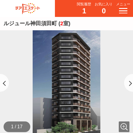
閲覧履歴
お気に入り
メニュー
1
0
ルジュール神田須田町 (
2
室)
1 / 17