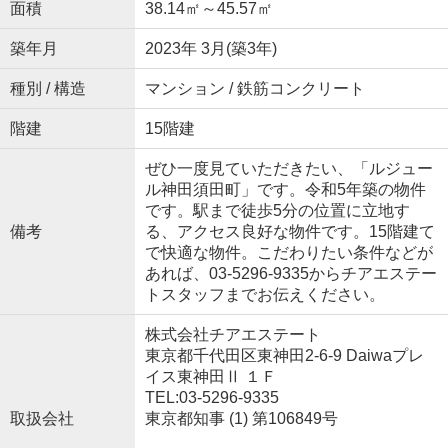
面積
38.14㎡～45.57㎡
築年月
2023年 3月(築3年)
種別 / 構造
マンション / 鉄筋コンクリート
階建
15階建
ぜひ一度見ていただきたい、「ルジュー
ル神田須田町」です。令和5年築の物件
です。駅まで徒歩5分の位置に立地す
備考
る、アクセス良好な物件です。15階建て
で快適な物件。こだわりたい条件などが
あれば、03-5296-9335からチアエステー
トスタッフまでお伝えください。
株式会社チアエステート
東京都千代田区東神田2-6-9 Daiwaプレ
イス東神田Ⅱ １Ｆ
TEL:03-5296-9335
取扱会社
東京都知事 (1) 第106849号