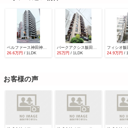
ベルファース神田神保町
パークアクシス飯田橋レジデンス
フィシオ飯
26.6
万
円
/ 1LDK
25
万
円
/ 1LDK
24.9
万
円
/
お客様の声