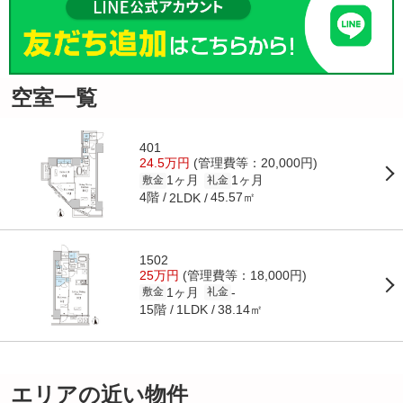
空室一覧
401
24.5万円
(管理費等：20,000円)
1ヶ月
1ヶ月
敷金
礼金
4階
45.57㎡
2LDK
1502
25万円
(管理費等：18,000円)
1ヶ月
-
敷金
礼金
15階
38.14㎡
1LDK
エリアの近い物件