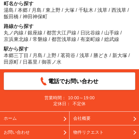
町名から探す
湯島
/
本郷
/
月島
/
東上野
/
大塚
/
千駄木
/
浅草
/
西浅草
/
飯田橋
/
神田神保町
路線から探す
丸ノ内線
/
銀座線
/
都営大江戸線
/
日比谷線
/
山手線
/
京浜東北線
/
常磐線
/
都営浅草線
/
有楽町線
/
総武線
駅から探す
本郷三丁目
/
月島
/
上野
/
茗荷谷
/
浅草
/
勝どき
/
新大塚
/
田原町
/
日暮里
/
御茶ノ水
電話でお問い合わせ
営業時間：
10:00～19:00
定休日：
不定休
ホーム
会社概要
お問い合わせ
物件リクエスト