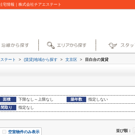
社宅情報｜株式会社チアエステート
エステート
>
(賃貸)地域から探す
>
文京区
>
目白台の賃貸
面積
下限なし～上限なし
築年数
指定しない
間取り
指定なし
並び順：
空室物件のみ表示