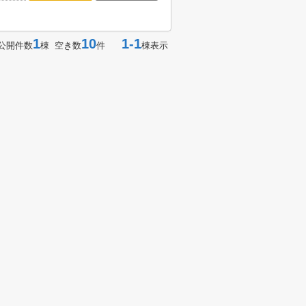
1
10
1-1
公開件数
棟 空き数
件
棟表示