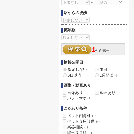
～
駅からの徒歩
築年数
1
件が該当
情報公開日
指定しない
本日
3日以内
1週間以内
画像・動画あり
画像あり
動画あり
パノラマあり
こだわり条件
ペット飼育可
(-)
ペット専用設備
(-)
楽器相談
(-)
陽当り良好
(-)