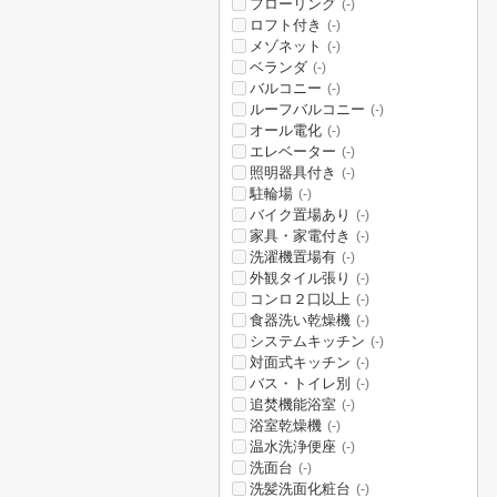
フローリング
(-)
ロフト付き
(-)
メゾネット
(-)
ベランダ
(-)
バルコニー
(-)
ルーフバルコニー
(-)
オール電化
(-)
エレベーター
(-)
照明器具付き
(-)
駐輪場
(-)
バイク置場あり
(-)
家具・家電付き
(-)
洗濯機置場有
(-)
外観タイル張り
(-)
コンロ２口以上
(-)
食器洗い乾燥機
(-)
システムキッチン
(-)
対面式キッチン
(-)
バス・トイレ別
(-)
追焚機能浴室
(-)
浴室乾燥機
(-)
温水洗浄便座
(-)
洗面台
(-)
洗髪洗面化粧台
(-)