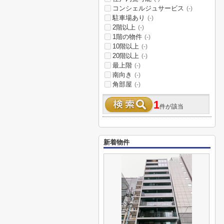
コンシェルジュサービス
(-)
駐車場あり
(-)
2階以上
(-)
1階の物件
(-)
10階以上
(-)
20階以上
(-)
最上階
(-)
南向き
(-)
角部屋
(-)
1
件が該当
新着物件