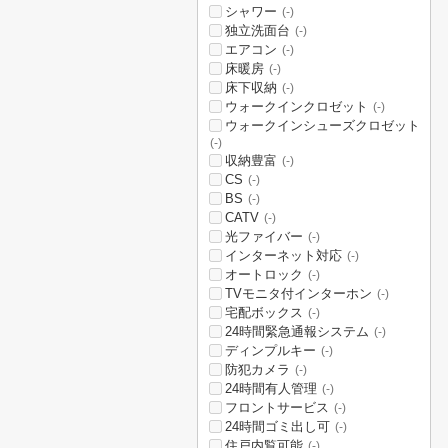
シャワー
(-)
独立洗面台
(-)
エアコン
(-)
床暖房
(-)
床下収納
(-)
ウォークインクロゼット
(-)
ウォークインシューズクロゼット
(-)
収納豊富
(-)
CS
(-)
BS
(-)
CATV
(-)
光ファイバー
(-)
インターネット対応
(-)
オートロック
(-)
TVモニタ付インターホン
(-)
宅配ボックス
(-)
24時間緊急通報システム
(-)
ディンプルキー
(-)
防犯カメラ
(-)
24時間有人管理
(-)
フロントサービス
(-)
24時間ゴミ出し可
(-)
住戸内覧可能
(-)