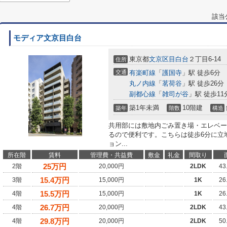
該当
モディア文京目白台
東京都
文京区
目白台
２丁目6-14
住所
交通
有楽町線
「
護国寺
」駅 徒歩6分
丸ノ内線
「
茗荷谷
」駅 徒歩26分
副都心線
「
雑司が谷
」駅 徒歩11
築1年未満
10階建
築年
階数
構造
共用部には敷地内ごみ置き場・エレベー
るので便利です。こちらは徒歩6分に立
ョン...
所在階
賃料
管理費・共益費
敷金
礼金
間取り
25
万円
2階
20,000円
2LDK
43
15.4
万円
3階
15,000円
1K
26
15.5
万円
4階
15,000円
1K
26
26.7
万円
4階
20,000円
2LDK
43
29.8
万円
4階
20,000円
2LDK
50