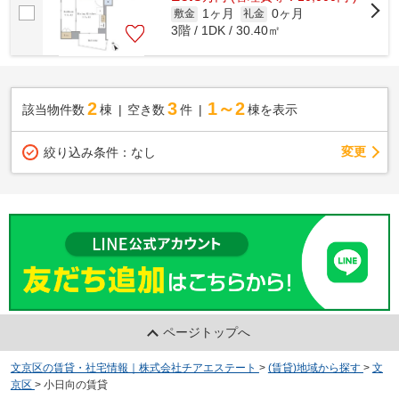
1ヶ月
0ヶ月
敷金
礼金
3階 / 1DK / 30.40㎡
2
3
1～2
該当物件数
棟
空き数
件
棟を表示
変更
絞り込み条件：
なし
ページトップへ
文京区の賃貸・社宅情報｜株式会社チアエステート
>
(賃貸)地域から探す
>
文
京区
>
小日向の賃貸