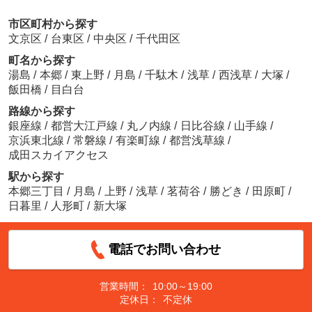
市区町村から探す
文京区
/
台東区
/
中央区
/
千代田区
町名から探す
湯島
/
本郷
/
東上野
/
月島
/
千駄木
/
浅草
/
西浅草
/
大塚
/
飯田橋
/
目白台
路線から探す
銀座線
/
都営大江戸線
/
丸ノ内線
/
日比谷線
/
山手線
/
京浜東北線
/
常磐線
/
有楽町線
/
都営浅草線
/
成田スカイアクセス
駅から探す
本郷三丁目
/
月島
/
上野
/
浅草
/
茗荷谷
/
勝どき
/
田原町
/
日暮里
/
人形町
/
新大塚
電話でお問い合わせ
営業時間：
10:00～19:00
定休日：
不定休