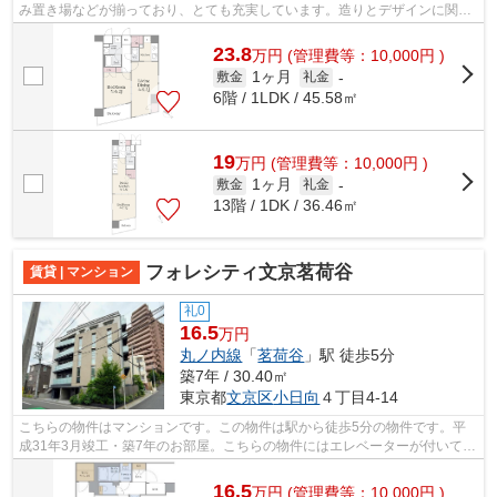
み置き場などが揃っており、とても充実しています。造りとデザインに関し
て、自信をもって情報を提供できるマ...
23.8
万
円
(管理費等：10,000円 )
1ヶ月
敷金
礼金
-
6階 / 1LDK / 45.58㎡
19
万
円
(管理費等：10,000円 )
1ヶ月
敷金
礼金
-
13階 / 1DK / 36.46㎡
フォレシティ文京茗荷谷
賃貸 | マンション
礼0
16.5
万円
丸ノ内線
「
茗荷谷
」駅 徒歩5分
築7年 / 30.40㎡
東京都
文京区
小日向
４丁目4-14
こちらの物件はマンションです。この物件は駅から徒歩5分の物件です。平
成31年3月竣工・築7年のお部屋。こちらの物件にはエレベーターが付いてい
ます。あなたの光に満ちた新生活を茗荷...
16.5
万
円
(管理費等：10,000円 )