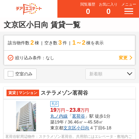
閲覧履歴
お気に入り
メニュー
0
0
文京区小日向 賃貸一覧
2
3
1～2
該当物件数
棟
空き数
件
棟を表示
変更
絞り込み条件：
なし
空室のみ
ステラメゾン茗荷谷
賃貸 | マンション
礼0
19
23.8
万円～
万円
丸ノ内線
「
茗荷谷
」駅 徒歩1分
築19年 / 36.46㎡～45.58㎡
東京都
文京区
小日向
４丁目6-18
茗荷谷駅周辺物件：ステラメゾン茗荷谷。共用部にはエレベータ・敷地内ご