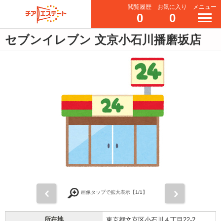
閲覧履歴
お気に入り
メニュー
0
0
セブンイレブン 文京小石川播磨坂店
前
次
画像タップで拡大表示【
1
/1】
所在地
東京都文京区小石川４丁目22-2