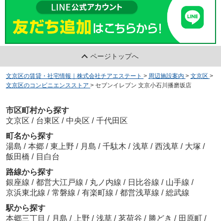
ページトップへ
文京区の賃貸・社宅情報｜株式会社チアエステート
>
周辺施設案内
>
文京区
>
文京区のコンビニエンスストア
>
セブンイレブン 文京小石川播磨坂店
市区町村から探す
文京区
/
台東区
/
中央区
/
千代田区
町名から探す
湯島
/
本郷
/
東上野
/
月島
/
千駄木
/
浅草
/
西浅草
/
大塚
/
飯田橋
/
目白台
路線から探す
銀座線
/
都営大江戸線
/
丸ノ内線
/
日比谷線
/
山手線
/
京浜東北線
/
常磐線
/
有楽町線
/
都営浅草線
/
総武線
駅から探す
本郷三丁目
/
月島
/
上野
/
浅草
/
茗荷谷
/
勝どき
/
田原町
/