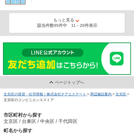
-
もっと見る
該当件数95件中
11
－
20
件表示
ページトップへ
文京区の賃貸・社宅情報｜株式会社チアエステート
>
周辺施設案内
>
文京区
>
文京区のコンビニエンスストア
市区町村から探す
文京区
/
台東区
/
中央区
/
千代田区
町名から探す