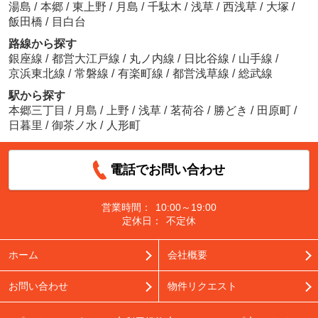
湯島
/
本郷
/
東上野
/
月島
/
千駄木
/
浅草
/
西浅草
/
大塚
/
飯田橋
/
目白台
路線から探す
銀座線
/
都営大江戸線
/
丸ノ内線
/
日比谷線
/
山手線
/
京浜東北線
/
常磐線
/
有楽町線
/
都営浅草線
/
総武線
駅から探す
本郷三丁目
/
月島
/
上野
/
浅草
/
茗荷谷
/
勝どき
/
田原町
/
日暮里
/
御茶ノ水
/
人形町
電話でお問い合わせ
営業時間：
10:00～19:00
定休日：
不定休
ホーム
会社概要
お問い合わせ
物件リクエスト