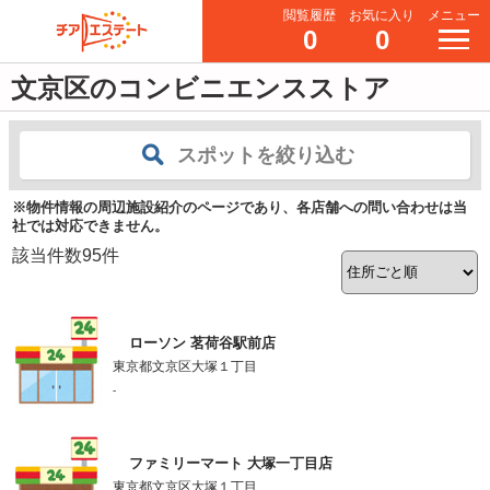
閲覧履歴
お気に入り
メニュー
0
0
文京区のコンビニエンスストア
スポットを絞り込む
※物件情報の周辺施設紹介のページであり、各店舗への問い合わせは当
社では対応できません。
該当件数
95
件
ローソン 茗荷谷駅前店
東京都文京区大塚１丁目
-
ファミリーマート 大塚一丁目店
東京都文京区大塚１丁目