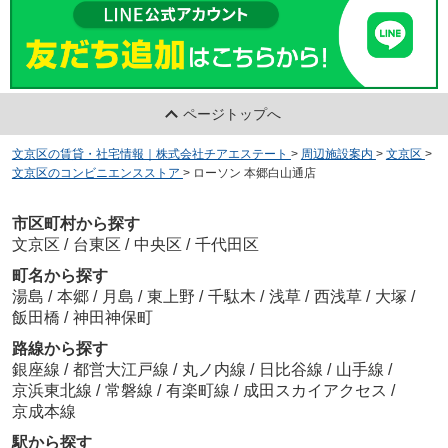
ページトップへ
文京区の賃貸・社宅情報｜株式会社チアエステート
>
周辺施設案内
>
文京区
>
文京区のコンビニエンスストア
>
ローソン 本郷白山通店
市区町村から探す
文京区
/
台東区
/
中央区
/
千代田区
町名から探す
湯島
/
本郷
/
月島
/
東上野
/
千駄木
/
浅草
/
西浅草
/
大塚
/
飯田橋
/
神田神保町
路線から探す
銀座線
/
都営大江戸線
/
丸ノ内線
/
日比谷線
/
山手線
/
京浜東北線
/
常磐線
/
有楽町線
/
成田スカイアクセス
/
京成本線
駅から探す