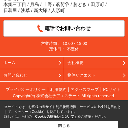
本郷三丁目
/
月島
/
上野
/
茗荷谷
/
勝どき
/
田原町
/
日暮里
/
浅草
/
新大塚
/
人形町
電話でお問い合わせ
営業時間：
10:00～19:00
定休日：
不定休
ホーム
会社概要
お問い合わせ
物件リクエスト
プライバシーポリシー
利用規約
アクセスマップ
PCサイト
Copyright(c) 株式会社チアエステート All rights reserved.
当サイトでは、お客様の当サイト利用状況把握、サービス向上検討を目的と
して、クッキー（Cookie）を使用しています。
詳しくは、当社の
「Cookieの取扱いについて」
をご確認ください。
閉じる