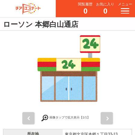
閲覧履歴
お気に入り
メニュー
0
0
ローソン 本郷白山通店
前
次
画像タップで拡大表示【
1
/1】
所在地
東京都文京区本郷１丁目33-13