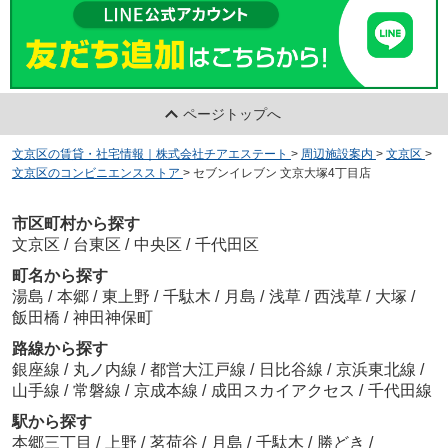
ページトップへ
文京区の賃貸・社宅情報｜株式会社チアエステート
>
周辺施設案内
>
文京区
>
文京区のコンビニエンスストア
>
セブンイレブン 文京大塚4丁目店
市区町村から探す
文京区
/
台東区
/
中央区
/
千代田区
町名から探す
湯島
/
本郷
/
東上野
/
千駄木
/
月島
/
浅草
/
西浅草
/
大塚
/
飯田橋
/
神田神保町
路線から探す
銀座線
/
丸ノ内線
/
都営大江戸線
/
日比谷線
/
京浜東北線
/
山手線
/
常磐線
/
京成本線
/
成田スカイアクセス
/
千代田線
駅から探す
本郷三丁目
/
上野
/
茗荷谷
/
月島
/
千駄木
/
勝どき
/