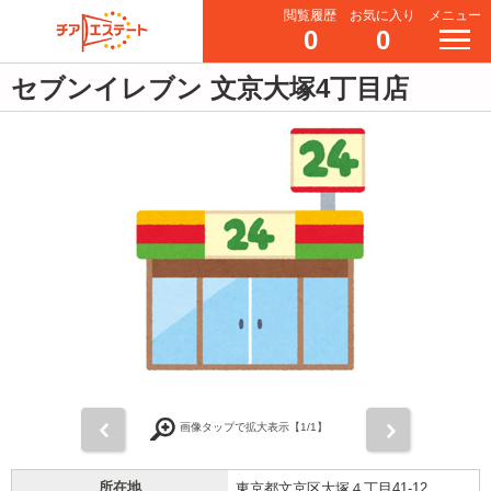
閲覧履歴
お気に入り
メニュー
0
0
セブンイレブン 文京大塚4丁目店
前
次
画像タップで拡大表示【
1
/1】
所在地
東京都文京区大塚４丁目41-12