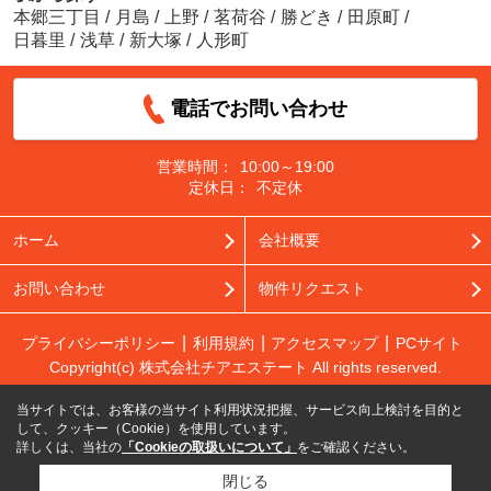
本郷三丁目
/
月島
/
上野
/
茗荷谷
/
勝どき
/
田原町
/
日暮里
/
浅草
/
新大塚
/
人形町
電話でお問い合わせ
営業時間：
10:00～19:00
定休日：
不定休
ホーム
会社概要
お問い合わせ
物件リクエスト
プライバシーポリシー
利用規約
アクセスマップ
PCサイト
Copyright(c) 株式会社チアエステート All rights reserved.
当サイトでは、お客様の当サイト利用状況把握、サービス向上検討を目的と
して、クッキー（Cookie）を使用しています。
詳しくは、当社の
「Cookieの取扱いについて」
をご確認ください。
閉じる