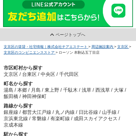
ページトップへ
文京区の賃貸・社宅情報｜株式会社チアエステート
>
周辺施設案内
>
文京区
>
文京区のコンビニエンスストア
>
ローソン 本駒込五丁目店
市区町村から探す
文京区
/
台東区
/
中央区
/
千代田区
町名から探す
湯島
/
本郷
/
月島
/
東上野
/
千駄木
/
浅草
/
西浅草
/
大塚
/
飯田橋
/
神田神保町
路線から探す
銀座線
/
都営大江戸線
/
丸ノ内線
/
日比谷線
/
山手線
/
京浜東北線
/
常磐線
/
有楽町線
/
成田スカイアクセス
/
京成本線
駅から探す