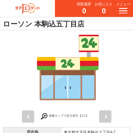
閲覧履歴
お気に入り
メニュー
0
0
ローソン 本駒込五丁目店
前
次
画像タップで拡大表示【
1
/1】
所在地
東京都文京区本駒込５丁目4-7