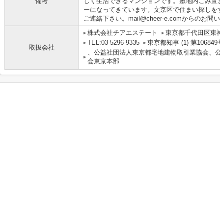
備考
しく生活できるマンションです。敷地内ごみ置
ーになってきています。文京区で住まい探しをするな
ご連絡下さい。mail@cheer-e.comから
株式会社チアエステート
東京都千代田区東神田
TEL:03-5296-9335
東京都知事 (1) 第106849
取扱会社
、公益社団法人東京都宅地建物取引業協会、
会東京本部