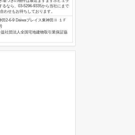
き場つきの物件は最近ますますポピュラ
ら、03-5296-9335から当社にまで
のお問い合わせもお待ちしております。
2-6-9 Daiwaプレイス東神田Ⅱ １Ｆ
号
公益社団法人全国宅地建物取引業保証協