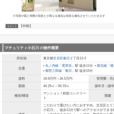
※写真や図と実際の現状とが異なる場合は現状を優先させていただきます
【外観】
コメント
マチュリティ小石川
の物件概要
所在地
東京都
文京区
春日
２丁目12-3
丸ノ内線
「
茗荷谷
」駅 徒歩11分
南北線
「
後
交通
都営三田線
「
春日
」駅 徒歩15分
賃料
19.9万円～26.5万円
管理費・共
面積
44.25㎡～56.33㎡
築年月（築
マンション / 鉄筋コンクリー
種別/構造
階建
ト
こだわりで選びたい方におすすめ。文京区エリ
小石川」。徒歩11分で駅へのアクセスができ