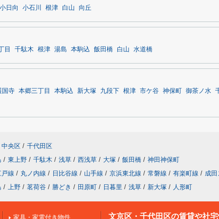
小日向
小石川
根津
白山
向丘
丁目
千駄木
根津
湯島
本駒込
飯田橋
白山
水道橋
護国寺
本郷三丁目
本駒込
新大塚
九段下
根津
市ケ谷
神保町
御茶ノ水
中央区
/
千代田区
島
/
東上野
/
千駄木
/
浅草
/
西浅草
/
大塚
/
飯田橋
/
神田神保町
江戸線
/
丸ノ内線
/
日比谷線
/
山手線
/
京浜東北線
/
常磐線
/
有楽町線
/
成田
島
/
上野
/
茗荷谷
/
勝どき
/
田原町
/
日暮里
/
浅草
/
新大塚
/
人形町
文京区・千代田区の賃貸や社宅
家具・家電付き物件