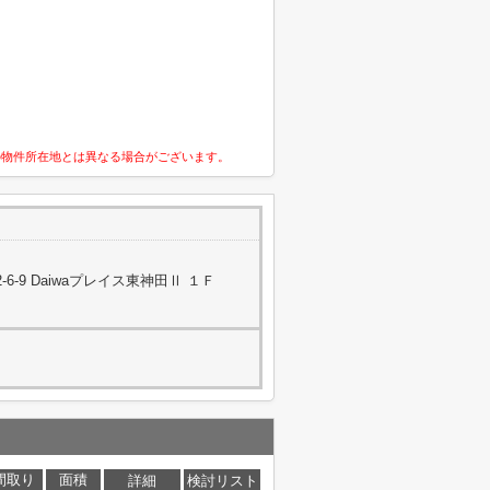
の物件所在地とは異なる場合がございます。
-9 Daiwaプレイス東神田Ⅱ １Ｆ
間取り
面積
詳細
検討リスト