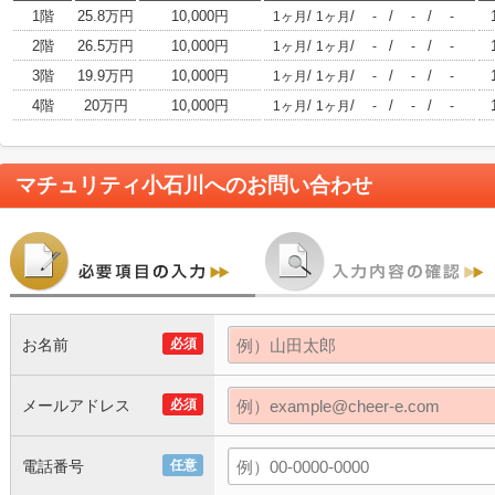
1階
25.8万円
10,000円
/
/
/
/
1ヶ月
1ヶ月
-
-
-
2階
26.5万円
10,000円
/
/
/
/
1ヶ月
1ヶ月
-
-
-
3階
19.9万円
10,000円
/
/
/
/
1ヶ月
1ヶ月
-
-
-
4階
20万円
10,000円
/
/
/
/
1ヶ月
1ヶ月
-
-
-
マチュリティ小石川
へのお問い合わせ
お名前
必須
メールアドレス
必須
電話番号
任意