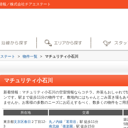
情報／株式会社チアエステート
エステート
>
物件一覧
>
マチュリティ小石川
マチュリティ小石川
新着情報：マチュリティ小石川の空室情報ならコチラ。外装もおしゃれで
ンです。駅まで徒歩11分の物件です。敷地内にはちゃんとごみ置き場もあ
ませんか。お客様の多数のニーズにお応えするべく、数多くの物件をご用
所在地
交通
築
東京都
文京区
春日
２丁目12-
丸ノ内線
「
茗荷谷
」駅 徒歩11分
5
3
南北線
「
後楽園
」駅 徒歩15分