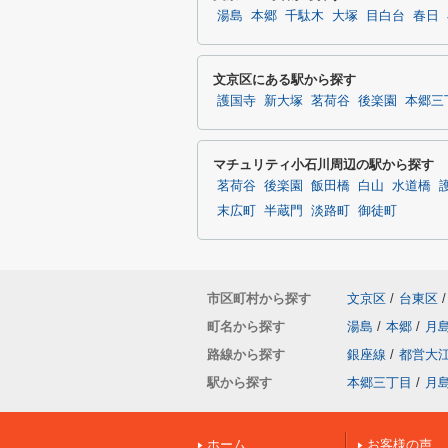
湯島
本郷
千駄木
大塚
目白台
春日
文京区にある駅から探す
護国寺
新大塚
茗荷谷
後楽園
本郷三
マチュリティ小石川周辺の駅から探す
茗荷谷
後楽園
飯田橋
白山
水道橋
末広町
半蔵門
淡路町
御徒町
市区町村から探す
文京区
/
台東区
/
町名から探す
湯島
/
本郷
/
月
路線から探す
銀座線
/
都営大
駅から探す
本郷三丁目
/
月
ホーム
お客様の声