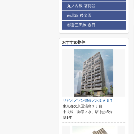
丸ノ内線 茗荷谷
南北線 後楽園
都営三田線 春日
おすすめ物件
リビオメゾン御茶ノ水ＥＡＳＴ
東京都文京区湯島１丁目
中央線「御茶ノ水」駅 徒歩5分
築1年