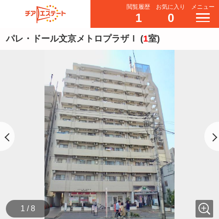
閲覧履歴
お気に入り
メニュー
1
0
パレ・ドール文京メトロプラザＩ (
1
室)
1 / 8