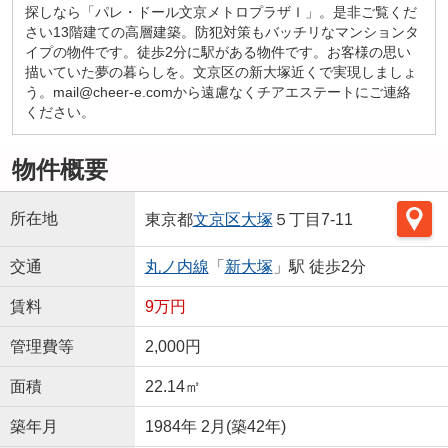
探しなら「パレ・ドール文京メトロプラザＩ」。是非ご覧くだ
さい13階建ての高層建築。防犯対策もバッチリなマンションタ
イプの物件です。徒歩2分に駅がある物件です。お客様の思い
描いていた夢の暮らしを。文京区の新大塚近くで実現しましょ
う。mail@cheer-e.comから遠慮なくチアエステートにご連絡
ください。
物件概要
所在地
東京都
文京区
大塚
５丁目7-11
交通
丸ノ内線
「
新大塚
」駅 徒歩2分
賃料
9万円
管理費等
2,000円
面積
22.14㎡
築年月
1984年 2月(築42年)