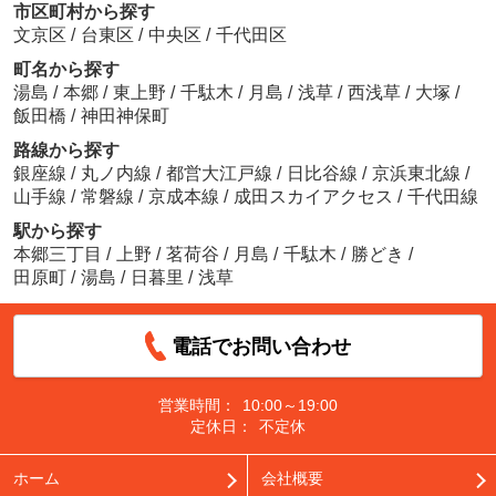
市区町村から探す
文京区
/
台東区
/
中央区
/
千代田区
町名から探す
湯島
/
本郷
/
東上野
/
千駄木
/
月島
/
浅草
/
西浅草
/
大塚
/
飯田橋
/
神田神保町
路線から探す
銀座線
/
丸ノ内線
/
都営大江戸線
/
日比谷線
/
京浜東北線
/
山手線
/
常磐線
/
京成本線
/
成田スカイアクセス
/
千代田線
駅から探す
本郷三丁目
/
上野
/
茗荷谷
/
月島
/
千駄木
/
勝どき
/
田原町
/
湯島
/
日暮里
/
浅草
電話でお問い合わせ
営業時間：
10:00～19:00
定休日：
不定休
ホーム
会社概要