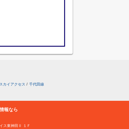
スカイアクセス
/
千代田線
情報なら
プレイス東神田Ⅱ １Ｆ