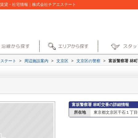
の賃貸・社宅情報｜株式会社チアエステート
エステート
>
周辺施設案内
>
文京区
>
文京区の警察
>
富坂警察署 林
富坂警察署 林町交番の詳細情報
所在地
東京都文京区千石１丁目6