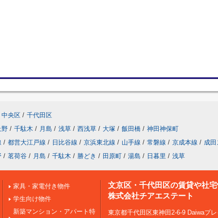
中央区
/
千代田区
上野
/
千駄木
/
月島
/
浅草
/
西浅草
/
大塚
/
飯田橋
/
神田神保町
線
/
都営大江戸線
/
日比谷線
/
京浜東北線
/
山手線
/
常磐線
/
京成本線
/
成田
野
/
茗荷谷
/
月島
/
千駄木
/
勝どき
/
田原町
/
湯島
/
日暮里
/
浅草
文京区・千代田区の賃貸や社宅
家具・家電付き物件
株式会社チアエステート
学生向け物件
新築マンション・アパート特
東京都千代田区東神田2-6-9 Daiwa