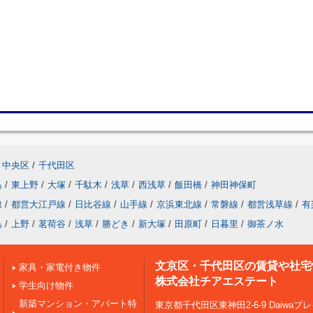
中央区
/
千代田区
島
/
東上野
/
大塚
/
千駄木
/
浅草
/
西浅草
/
飯田橋
/
神田神保町
線
/
都営大江戸線
/
日比谷線
/
山手線
/
京浜東北線
/
常磐線
/
都営浅草線
/
有
島
/
上野
/
茗荷谷
/
浅草
/
勝どき
/
新大塚
/
田原町
/
日暮里
/
御茶ノ水
文京区・千代田区の賃貸や社宅
家具・家電付き物件
株式会社チアエステート
学生向け物件
新築マンション・アパート特
東京都千代田区東神田2-6-9 Daiwa