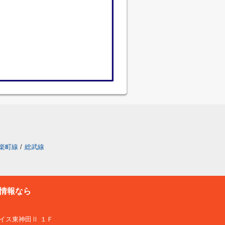
楽町線
/
総武線
情報なら
プレイス東神田Ⅱ １Ｆ