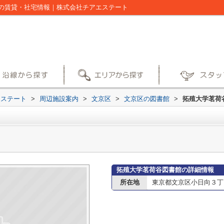
の賃貸・社宅情報｜株式会社チアエステート
エステート
>
周辺施設案内
>
文京区
>
文京区の図書館
>
拓殖大学茗荷
拓殖大学茗荷谷図書館の詳細情報
所在地
東京都文京区小日向３丁目