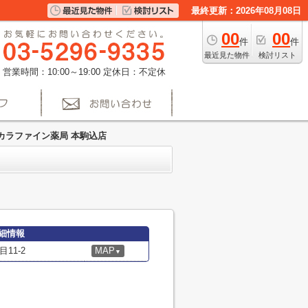
最終更新：2026年08月08日
00
00
件
件
最近見た物件
検討リスト
営業時間：10:00～19:00
定休日：不定休
カラファイン薬局 本駒込店
細情報
11-2
MAP
▼