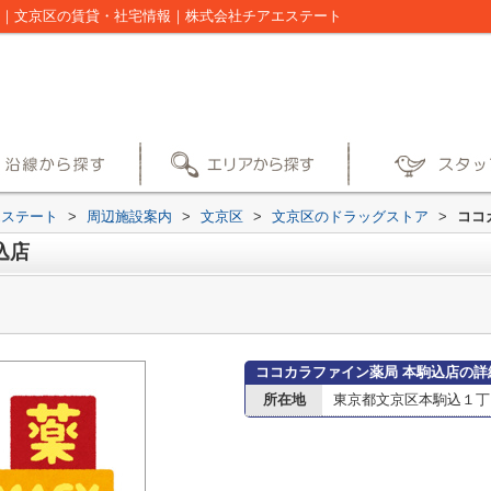
ジ｜文京区の賃貸・社宅情報｜株式会社チアエステート
エステート
>
周辺施設案内
>
文京区
>
文京区のドラッグストア
>
ココ
込店
ココカラファイン薬局 本駒込店の詳
所在地
東京都文京区本駒込１丁目