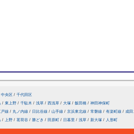
中央区
/
千代田区
島
/
東上野
/
千駄木
/
浅草
/
西浅草
/
大塚
/
飯田橋
/
神田神保町
江戸線
/
丸ノ内線
/
日比谷線
/
山手線
/
京浜東北線
/
常磐線
/
有楽町線
/
成田
島
/
上野
/
茗荷谷
/
勝どき
/
田原町
/
日暮里
/
浅草
/
新大塚
/
人形町