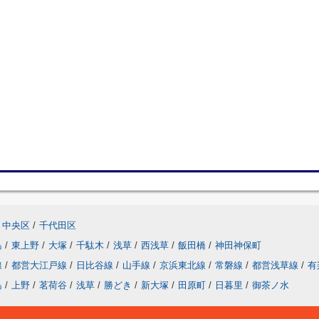
中央区
/
千代田区
島
/
東上野
/
大塚
/
千駄木
/
浅草
/
西浅草
/
飯田橋
/
神田神保町
線
/
都営大江戸線
/
日比谷線
/
山手線
/
京浜東北線
/
常磐線
/
都営浅草線
/
有
島
/
上野
/
茗荷谷
/
浅草
/
勝どき
/
新大塚
/
田原町
/
日暮里
/
御茶ノ水