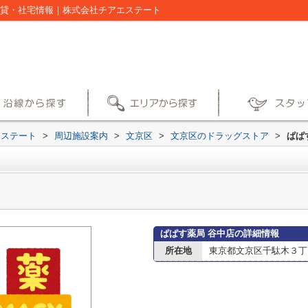
賃貸・社宅情報｜株式会社チアエステート
エステート
>
周辺施設案内
>
文京区
>
文京区のドラッグストア
>
ぱぱ
ぱぱす薬局 谷中店の詳細情報
所在地
東京都文京区千駄木３丁目4