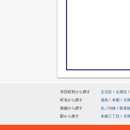
市区町村から探す
文京区
/
台東区
/
町名から探す
湯島
/
本郷
/
月
路線から探す
丸ノ内線
/
銀座
駅から探す
本郷三丁目
/
月