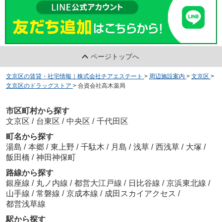
ページトップへ
文京区の賃貸・社宅情報｜株式会社チアエステート
>
周辺施設案内
>
文京区
>
文京区のドラッグストア
>
合資会社高木薬局
市区町村から探す
文京区
/
台東区
/
中央区
/
千代田区
町名から探す
湯島
/
本郷
/
東上野
/
千駄木
/
月島
/
浅草
/
西浅草
/
大塚
/
飯田橋
/
神田神保町
路線から探す
銀座線
/
丸ノ内線
/
都営大江戸線
/
日比谷線
/
京浜東北線
/
山手線
/
常磐線
/
京成本線
/
成田スカイアクセス
/
都営浅草線
駅から探す