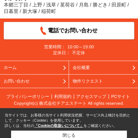
本郷三丁目
/
上野
/
浅草
/
茗荷谷
/
月島
/
勝どき
/
田原町
/
日暮里
/
新大塚
/
稲荷町
電話でお問い合わせ
営業時間：
10:00～19:00
定休日：
不定休
ホーム
会社概要
お問い合わせ
物件リクエスト
プライバシーポリシー
利用規約
アクセスマップ
PCサイト
Copyright(c) 株式会社チアエステート All rights reserved.
当サイトでは、お客様の当サイト利用状況把握、サービス向上検討を目的と
して、クッキー（Cookie）を使用しています。
詳しくは、当社の
「Cookieの取扱いについて」
をご確認ください。
閉じる