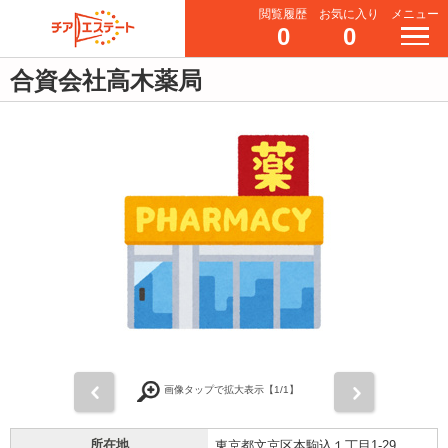
閲覧履歴
お気に入り
メニュー
0
0
合資会社高木薬局
前
次
画像タップで拡大表示【
1
/1】
所在地
東京都文京区本駒込１丁目1-29