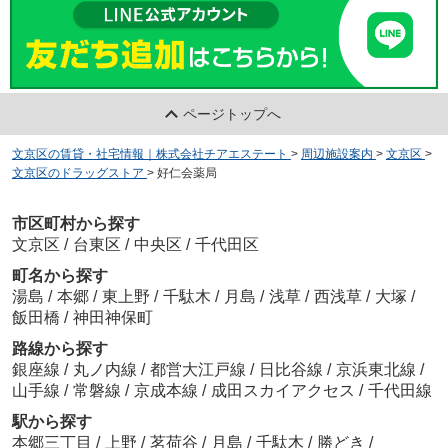
ページトップへ
文京区の賃貸・社宅情報｜株式会社チアエステート
>
周辺施設案内
>
文京区
>
文京区のドラッグストア
>
好仁会薬局
市区町村から探す
文京区
/
台東区
/
中央区
/
千代田区
町名から探す
湯島
/
本郷
/
東上野
/
千駄木
/
月島
/
浅草
/
西浅草
/
大塚
/
飯田橋
/
神田神保町
路線から探す
銀座線
/
丸ノ内線
/
都営大江戸線
/
日比谷線
/
京浜東北線
/
山手線
/
常磐線
/
京成本線
/
成田スカイアクセス
/
千代田線
駅から探す
本郷三丁目
/
上野
/
茗荷谷
/
月島
/
千駄木
/
勝どき
/