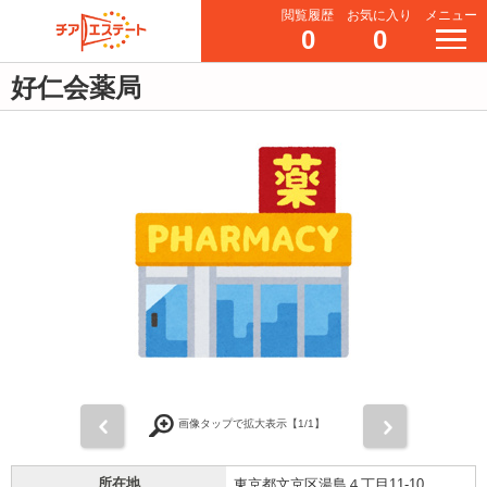
閲覧履歴
お気に入り
メニュー
0
0
好仁会薬局
前
次
画像タップで拡大表示【
1
/1】
所在地
東京都文京区湯島４丁目11-10