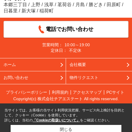
本郷三丁目
/
上野
/
浅草
/
茗荷谷
/
月島
/
勝どき
/
田原町
/
日暮里
/
新大塚
/
稲荷町
電話でお問い合わせ
営業時間：
10:00～19:00
定休日：
不定休
ホーム
会社概要
お問い合わせ
物件リクエスト
プライバシーポリシー
利用規約
アクセスマップ
PCサイト
Copyright(c) 株式会社チアエステート All rights reserved.
当サイトでは、お客様の当サイト利用状況把握、サービス向上検討を目的と
して、クッキー（Cookie）を使用しています。
詳しくは、当社の
「Cookieの取扱いについて」
をご確認ください。
閉じる