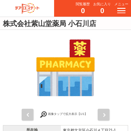
閲覧履歴
お気に入り
メニュー
0
0
株式会社紫山堂薬局 小石川店
前
次
画像タップで拡大表示【
1
/1】
所在地
東京都文京区小石川４丁目21-1