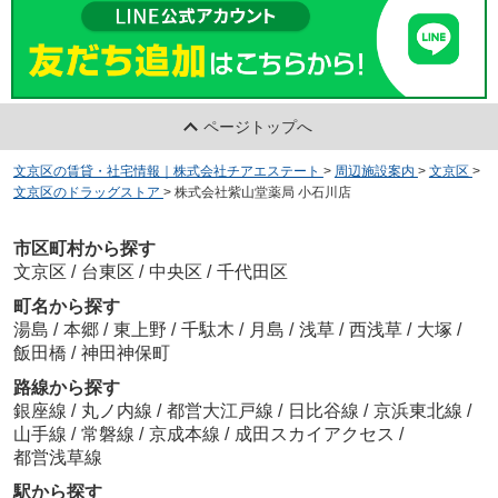
ページトップへ
文京区の賃貸・社宅情報｜株式会社チアエステート
>
周辺施設案内
>
文京区
>
文京区のドラッグストア
>
株式会社紫山堂薬局 小石川店
市区町村から探す
文京区
/
台東区
/
中央区
/
千代田区
町名から探す
湯島
/
本郷
/
東上野
/
千駄木
/
月島
/
浅草
/
西浅草
/
大塚
/
飯田橋
/
神田神保町
路線から探す
銀座線
/
丸ノ内線
/
都営大江戸線
/
日比谷線
/
京浜東北線
/
山手線
/
常磐線
/
京成本線
/
成田スカイアクセス
/
都営浅草線
駅から探す