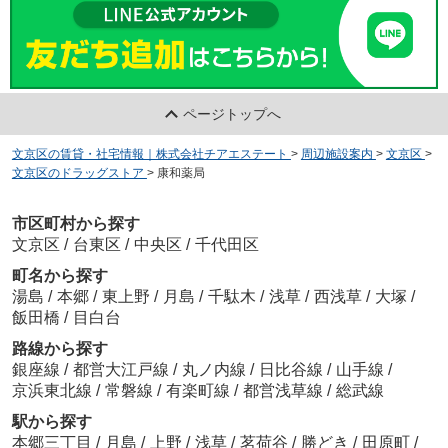
ページトップへ
文京区の賃貸・社宅情報｜株式会社チアエステート
>
周辺施設案内
>
文京区
>
文京区のドラッグストア
>
康和薬局
市区町村から探す
文京区
/
台東区
/
中央区
/
千代田区
町名から探す
湯島
/
本郷
/
東上野
/
月島
/
千駄木
/
浅草
/
西浅草
/
大塚
/
飯田橋
/
目白台
路線から探す
銀座線
/
都営大江戸線
/
丸ノ内線
/
日比谷線
/
山手線
/
京浜東北線
/
常磐線
/
有楽町線
/
都営浅草線
/
総武線
駅から探す
本郷三丁目
/
月島
/
上野
/
浅草
/
茗荷谷
/
勝どき
/
田原町
/