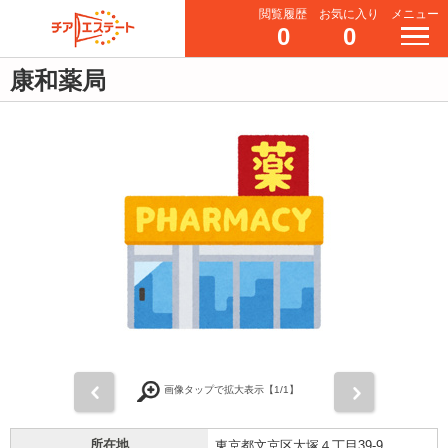
閲覧履歴
お気に入り
メニュー
0
0
康和薬局
前
次
画像タップで拡大表示【
1
/1】
所在地
東京都文京区大塚４丁目39-9